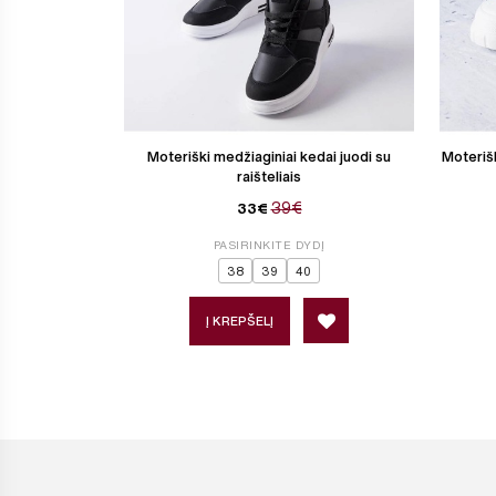
Moteriški medžiaginiai kedai juodi su
Moterišk
raišteliais
39€
33€
PASIRINKITE DYDĮ
38
39
40
Į KREPŠELĮ