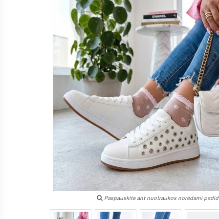
Paspauskite ant nuotraukos norėdami padidi