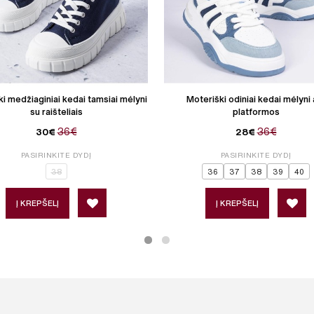
i medžiaginiai kedai tamsiai mėlyni
Moteriški odiniai kedai mėlyni 
su raišteliais
platformos
36€
36€
30€
28€
PASIRINKITE DYDĮ
PASIRINKITE DYDĮ
38
36
37
38
39
40
Į KREPŠELĮ
Į KREPŠELĮ