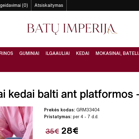
geidavimai (0)
Atsiskaitymas
RINOS
GUMINIAI
ILGAAULIAI
KEDAI
MOKASINAI, BATELI
 kedai balti ant platformos –
Prekės kodas:
GRM33404
Pristatymas:
per 4 - 7 d.d.
28€
35€