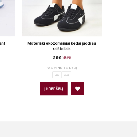
ant
Moteriški ekozomšiniai kedai juodi su
Moteriški m
raišteliais
36€
29€
PASIRINKITE DYDĮ
P
36
38
Į KREPŠELĮ
Į 