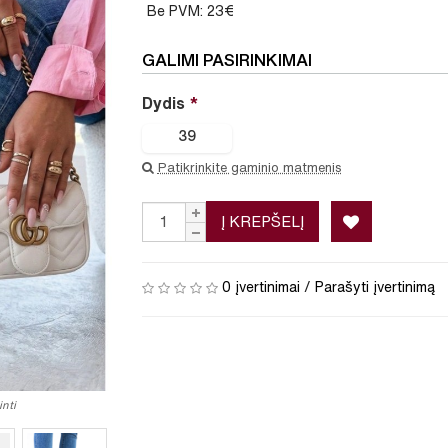
Be PVM: 23€
GALIMI PASIRINKIMAI
Dydis
39
Patikrinkite gaminio matmenis
Į KREPŠELĮ
0 įvertinimai
/
Parašyti įvertinimą
nti