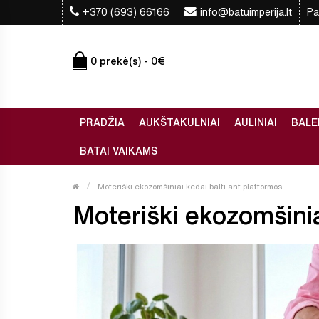
+370 (693) 66166
info@batuimperija.lt
Pa
0 prekė(s) - 0€
PRADŽIA
AUKŠTAKULNIAI
AULINIAI
BALE
BATAI VAIKAMS
Moteriški ekozomšiniai kedai balti ant platformos
Moteriški ekozomšiniai