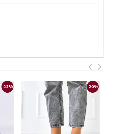
-23%
-20%