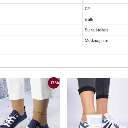
CE
Balti
Su raišteliais
Medžiaginiai
-17%