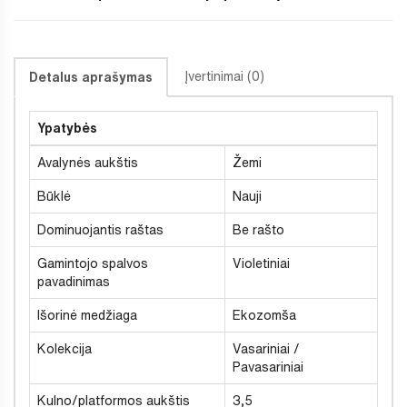
Įvertinimai (0)
Detalus aprašymas
Ypatybės
Avalynės aukštis
Žemi
Būklė
Nauji
Dominuojantis raštas
Be rašto
Gamintojo spalvos
Violetiniai
pavadinimas
Išorinė medžiaga
Ekozomša
Kolekcija
Vasariniai /
Pavasariniai
Kulno/platformos aukštis
3,5