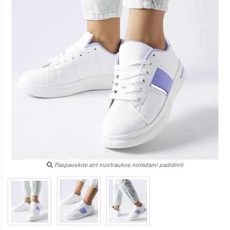
Paspauskite ant nuotraukos norėdami padidinti