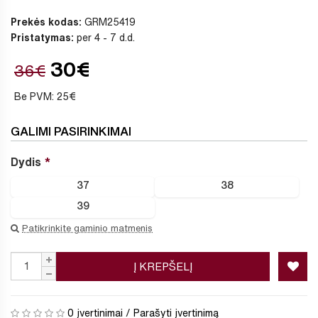
Prekės kodas:
GRM25419
Pristatymas:
per 4 - 7 d.d.
30€
36€
Be PVM: 25€
GALIMI PASIRINKIMAI
Dydis
37
38
39
Patikrinkite gaminio matmenis
Į KREPŠELĮ
0 įvertinimai
/
Parašyti įvertinimą