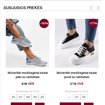
SUSIJUSIOS PREKĖS
-14%
-17%
Moteriški medžiaginiai kedai
Moteriški medžiaginiai kedai
pilki su raišteliais
juodi su raišteliais
48€
45€
41€
37€
PASIRINKITE DYDĮ
PASIRINKITE DYDĮ
36
37
38
39
40
36
37
40