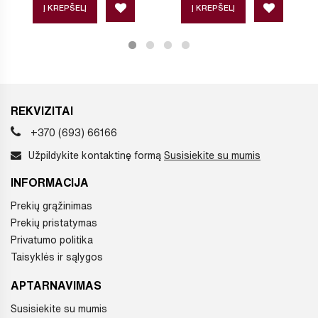
Į KREPŠELĮ
Į KREPŠELĮ
REKVIZITAI
+370 (693) 66166
Užpildykite kontaktinę formą
Susisiekite su mumis
INFORMACIJA
Prekių grąžinimas
Prekių pristatymas
Privatumo politika
Taisyklės ir sąlygos
APTARNAVIMAS
Susisiekite su mumis