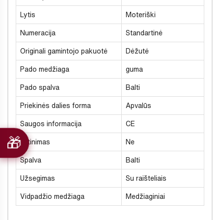
Lytis
Moteriški
Numeracija
Standartinė
Originali gamintojo pakuotė
Dėžutė
Pado medžiaga
guma
Pado spalva
Balti
Priekinės dalies forma
Apvalūs
Saugos informacija
CE
Šiltinimas
Ne
Spalva
Balti
Užsegimas
Su raišteliais
Vidpadžio medžiaga
Medžiaginiai