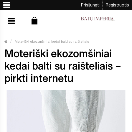
Prisijungti
Registruotis
Moteriški ekozomšiniai kedai balti su raišteliais
Moteriški ekozomšiniai
kedai balti su raišteliais –
pirkti internetu