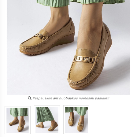
Paspauskite ant nuotraukos norėdami padidinti