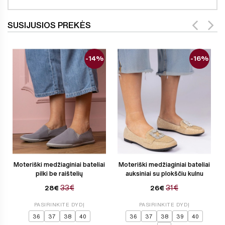
SUSIJUSIOS PREKĖS
-14%
-16%
Moteriški medžiaginiai bateliai
Moteriški medžiaginiai bateliai
pilki be raištelių
auksiniai su plokščiu kulnu
33€
31€
28€
26€
PASIRINKITE DYDĮ
PASIRINKITE DYDĮ
36
37
38
40
36
37
38
39
40