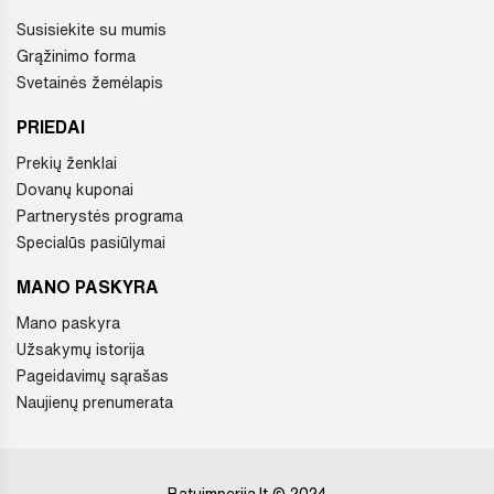
Susisiekite su mumis
Grąžinimo forma
Svetainės žemėlapis
PRIEDAI
Prekių ženklai
Dovanų kuponai
Partnerystės programa
Specialūs pasiūlymai
MANO PASKYRA
Mano paskyra
Užsakymų istorija
Pageidavimų sąrašas
Naujienų prenumerata
Batuimperija.lt © 2024