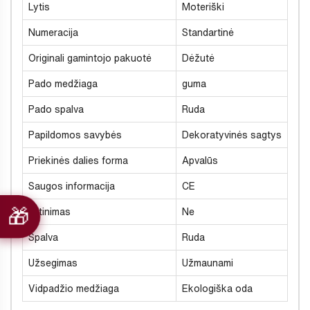
Lytis
Moteriški
Numeracija
Standartinė
Originali gamintojo pakuotė
Dėžutė
Pado medžiaga
guma
Pado spalva
Ruda
Papildomos savybės
Dekoratyvinės sagtys
Priekinės dalies forma
Apvalūs
Saugos informacija
CE
Šiltinimas
Ne
Spalva
Ruda
Užsegimas
Užmaunami
Vidpadžio medžiaga
Ekologiška oda