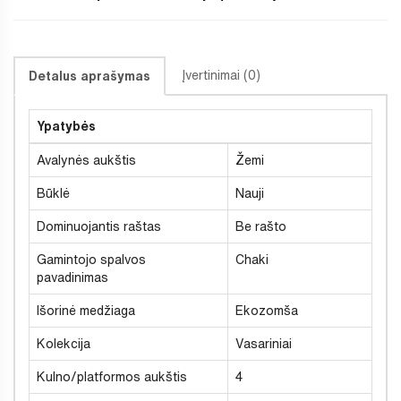
Įvertinimai (0)
Detalus aprašymas
Ypatybės
Avalynės aukštis
Žemi
Būklė
Nauji
Dominuojantis raštas
Be rašto
Gamintojo spalvos
Chaki
pavadinimas
Išorinė medžiaga
Ekozomša
Kolekcija
Vasariniai
Kulno/platformos aukštis
4