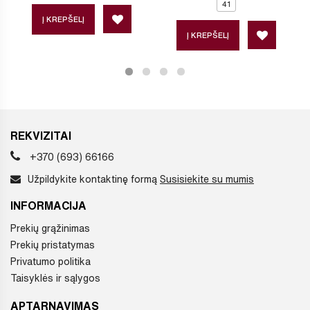
41
Į KREPŠELĮ
Į KREPŠELĮ
REKVIZITAI
+370 (693) 66166
Užpildykite kontaktinę formą
Susisiekite su mumis
INFORMACIJA
Prekių grąžinimas
Prekių pristatymas
Privatumo politika
Taisyklės ir sąlygos
APTARNAVIMAS