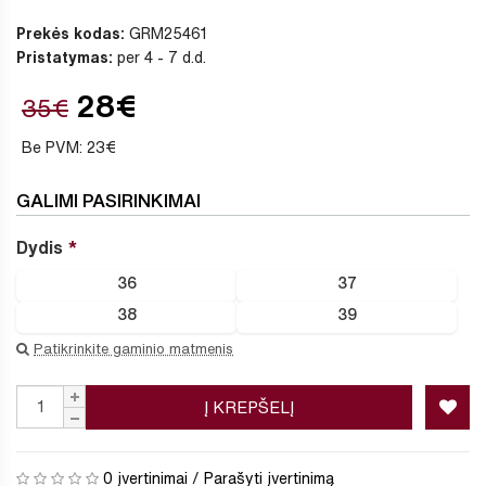
Prekės kodas:
GRM25461
Pristatymas:
per 4 - 7 d.d.
28€
35€
Be PVM: 23€
GALIMI PASIRINKIMAI
Dydis
36
37
38
39
Patikrinkite gaminio matmenis
Į KREPŠELĮ
0 įvertinimai
/
Parašyti įvertinimą