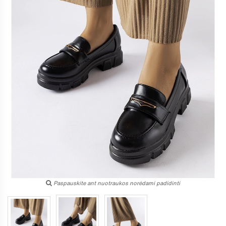
Paspauskite ant nuotraukos norėdami padidinti