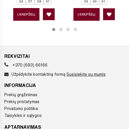
36
37
38
41
39
40
41
Į KREPŠELĮ
Į KREPŠELĮ
REKVIZITAI
+370 (693) 66166
Užpildykite kontaktinę formą
Susisiekite su mumis
INFORMACIJA
Prekių grąžinimas
Prekių pristatymas
Privatumo politika
Taisyklės ir sąlygos
APTARNAVIMAS