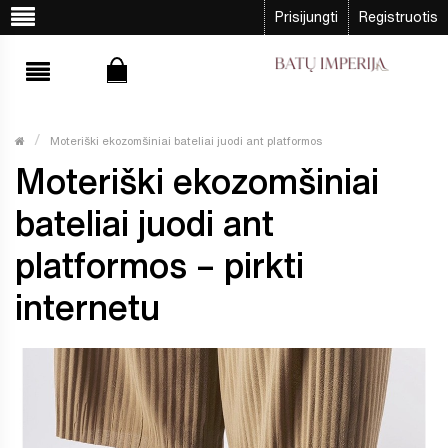
Prisijungti
Registruotis
Moteriški ekozomšiniai bateliai juodi ant platformos
Moteriški ekozomšiniai
bateliai juodi ant
platformos – pirkti
internetu