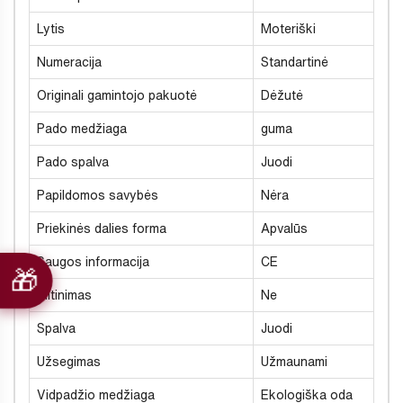
Lytis
Moteriški
Numeracija
Standartinė
Originali gamintojo pakuotė
Dėžutė
Pado medžiaga
guma
Pado spalva
Juodi
Papildomos savybės
Nėra
Priekinės dalies forma
Apvalūs
Saugos informacija
CE
Šiltinimas
Ne
Spalva
Juodi
Užsegimas
Užmaunami
Vidpadžio medžiaga
Ekologiška oda