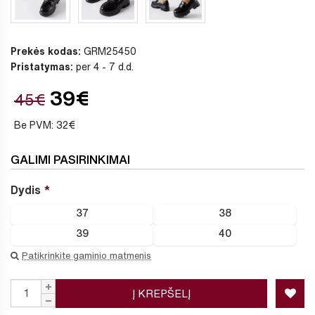
Prekės kodas:
GRM25450
Pristatymas:
per 4 - 7 d.d.
39€
45€
Be PVM: 32€
GALIMI PASIRINKIMAI
Dydis
37
38
39
40
Patikrinkite gaminio matmenis
Į KREPŠELĮ