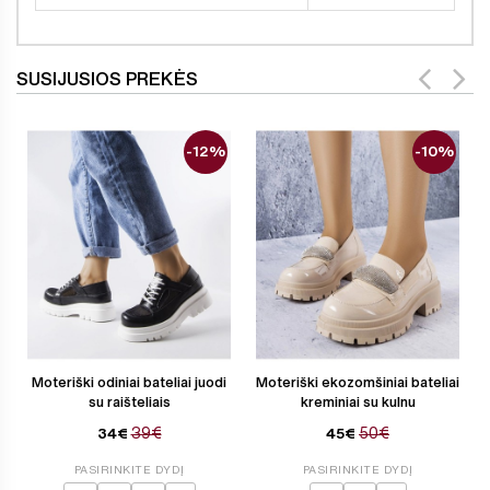
SUSIJUSIOS PREKĖS
-12%
-10%
Moteriški odiniai bateliai juodi
Moteriški ekozomšiniai bateliai
su raišteliais
kreminiai su kulnu
39€
50€
34€
45€
PASIRINKITE DYDĮ
PASIRINKITE DYDĮ