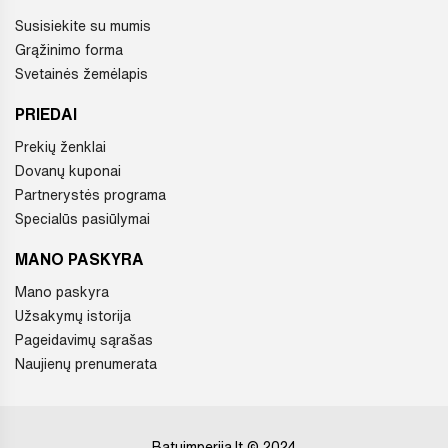
Susisiekite su mumis
Grąžinimo forma
Svetainės žemėlapis
PRIEDAI
Prekių ženklai
Dovanų kuponai
Partnerystės programa
Specialūs pasiūlymai
MANO PASKYRA
Mano paskyra
Užsakymų istorija
Pageidavimų sąrašas
Naujienų prenumerata
Batuimperija.lt © 2024