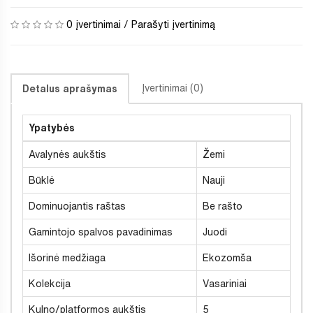
0 įvertinimai
/
Parašyti įvertinimą
Įvertinimai (0)
Detalus aprašymas
Ypatybės
Avalynės aukštis
Žemi
Būklė
Nauji
Dominuojantis raštas
Be rašto
Gamintojo spalvos pavadinimas
Juodi
Išorinė medžiaga
Ekozomša
Kolekcija
Vasariniai
Kulno/platformos aukštis
5