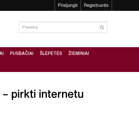
Prisijungti
Registruotis
AI
PUSBAČIAI
ŠLEPETĖS
ŽIEMINIAI
 – pirkti internetu