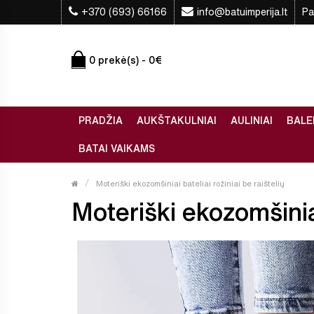
+370 (693) 66166
info@batuimperija.lt
Pa
0 prekė(s) - 0€
PRADŽIA
AUKŠTAKULNIAI
AULINIAI
BALE
BATAI VAIKAMS
Moteriški ekozomšiniai bateliai rožiniai be raištelių
Moteriški ekozomšiniai 