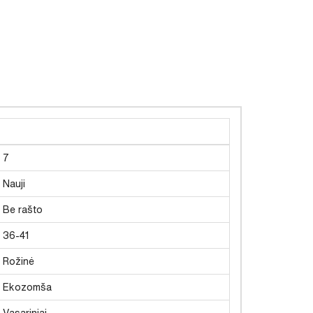
7
Nauji
Be rašto
36-41
Rožinė
Ekozomša
Vasariniai