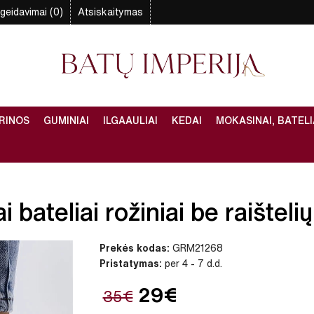
geidavimai (0)
Atsiskaitymas
RINOS
GUMINIAI
ILGAAULIAI
KEDAI
MOKASINAI, BATELI
bateliai rožiniai be raištelių
Prekės kodas:
GRM21268
Pristatymas:
per 4 - 7 d.d.
29€
35€