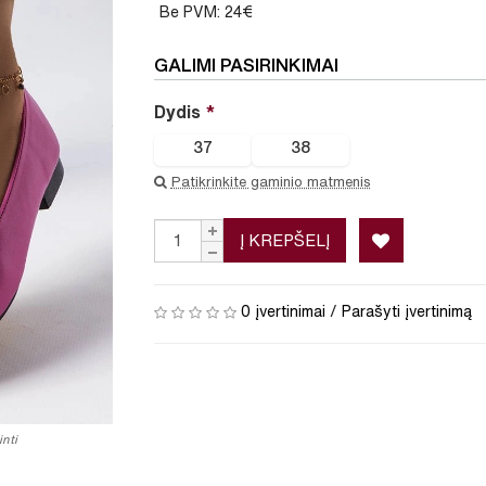
Be PVM: 24€
GALIMI PASIRINKIMAI
Dydis
37
38
Patikrinkite gaminio matmenis
Į KREPŠELĮ
0 įvertinimai
/
Parašyti įvertinimą
nti