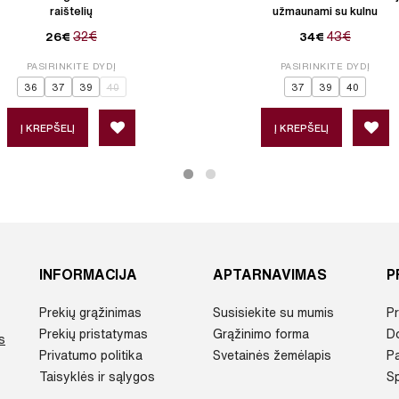
raištelių
užmaunami su kulnu
32€
43€
26€
34€
PASIRINKITE DYDĮ
PASIRINKITE DYDĮ
36
37
39
40
37
39
40
Į KREPŠELĮ
Į KREPŠELĮ
INFORMACIJA
APTARNAVIMAS
P
Prekių grąžinimas
Susisiekite su mumis
Pr
Prekių pristatymas
Grąžinimo forma
D
s
Privatumo politika
Svetainės žemėlapis
P
Taisyklės ir sąlygos
Sp