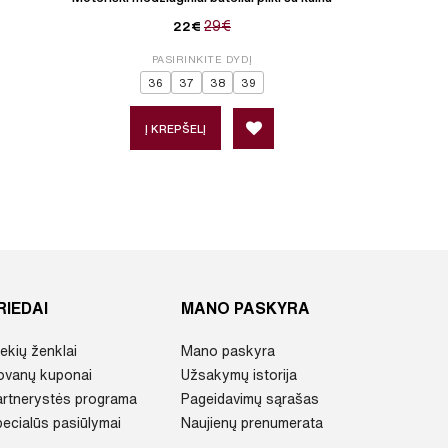
29€
22€
PASIRINKITE DYDĮ
P
36
37
38
39
Į KREPŠELĮ
Į 
RIEDAI
MANO PASKYRA
ekių ženklai
Mano paskyra
ovanų kuponai
Užsakymų istorija
artnerystės programa
Pageidavimų sąrašas
ecialūs pasiūlymai
Naujienų prenumerata