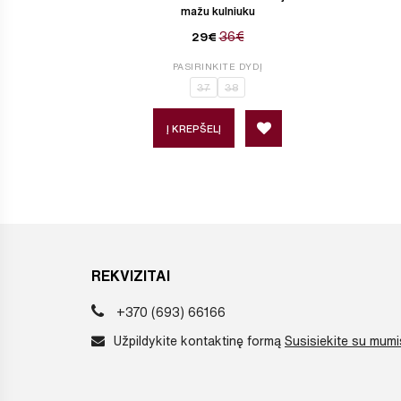
mažu kulniuku
36€
29€
PASIRINKITE DYDĮ
37
38
Į KREPŠELĮ
REKVIZITAI
+370 (693) 66166
Užpildykite kontaktinę formą
Susisiekite su mumi