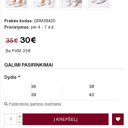
Prekės kodas:
GRM38420
Pristatymas:
per 4 - 7 d.d.
30€
35€
Be PVM: 25€
GALIMI PASIRINKIMAI
Dydis
36
38
39
40
Patikrinkite gaminio matmenis
Į KREPŠELĮ