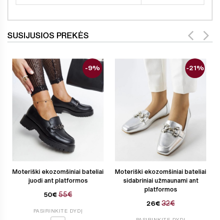
SUSIJUSIOS PREKĖS
-9%
-21%
Moteriški ekozomšiniai bateliai
Moteriški ekozomšiniai bateliai
juodi ant platformos
sidabriniai užmaunami ant
platformos
55€
50€
32€
26€
PASIRINKITE DYDĮ
PASIRINKITE DYDĮ