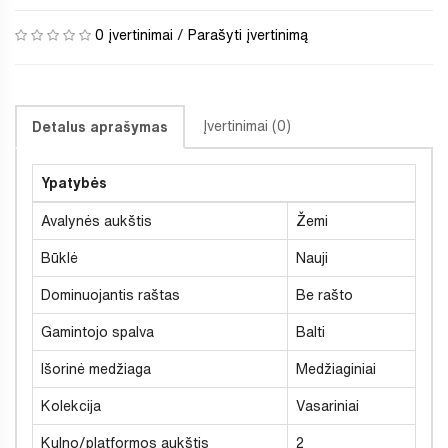
0 įvertinimai
/
Parašyti įvertinimą
Įvertinimai (0)
Detalus aprašymas
Ypatybės
Avalynės aukštis
Žemi
Būklė
Nauji
Dominuojantis raštas
Be rašto
Gamintojo spalva
Balti
Išorinė medžiaga
Medžiaginiai
Kolekcija
Vasariniai
Kulno/platformos aukštis
2