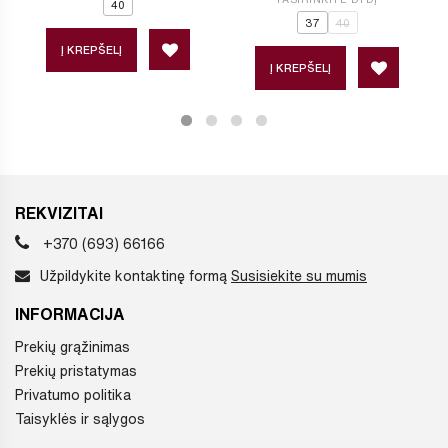
40
37
40
Į KREPŠELĮ
Į KREPŠELĮ
REKVIZITAI
+370 (693) 66166
Užpildykite kontaktinę formą
Susisiekite su mumis
INFORMACIJA
Prekių grąžinimas
Prekių pristatymas
Privatumo politika
Taisyklės ir sąlygos