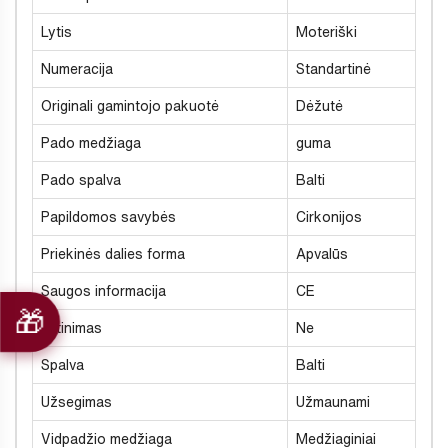
Lytis
Moteriški
Numeracija
Standartinė
Originali gamintojo pakuotė
Dėžutė
Pado medžiaga
guma
Pado spalva
Balti
Papildomos savybės
Cirkonijos
Priekinės dalies forma
Apvalūs
Saugos informacija
CE
Šiltinimas
Ne
Spalva
Balti
Užsegimas
Užmaunami
Vidpadžio medžiaga
Medžiaginiai