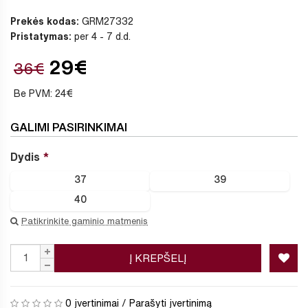
Prekės kodas:
GRM27332
Pristatymas:
per 4 - 7 d.d.
29€
36€
Be PVM: 24€
GALIMI PASIRINKIMAI
Dydis
37
39
40
Patikrinkite gaminio matmenis
Į KREPŠELĮ
0 įvertinimai
/
Parašyti įvertinimą