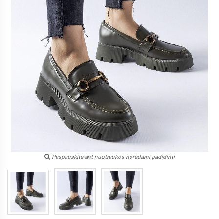
Paspauskite ant nuotraukos norėdami padidinti