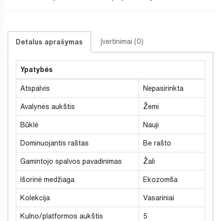
Įvertinimai (0)
Detalus aprašymas
Ypatybės
Atspalvis
Nepasirinkta
Avalynės aukštis
Žemi
Būklė
Nauji
Dominuojantis raštas
Be rašto
Gamintojo spalvos pavadinimas
Žali
Išorinė medžiaga
Ekozomša
Kolekcija
Vasariniai
Kulno/platformos aukštis
5