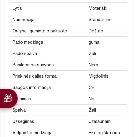
Lytis
Moteriški
Numeracija
Standartinė
Originali gamintojo pakuotė
Dėžutė
Pado medžiaga
guma
Pado spalva
Žali
Papildomos savybės
Nėra
Priekinės dalies forma
Migdolinis
Saugos informacija
CE
Šiltinimas
Ne
Spalva
Žali
Užsegimas
Užmaunami
Vidpadžio medžiaga
Ekologiška oda