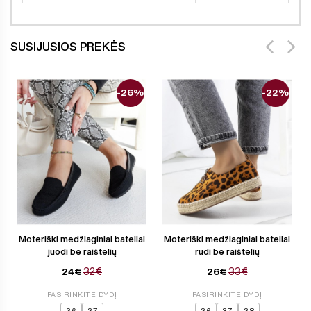
SUSIJUSIOS PREKĖS
-26%
-22%
Moteriški medžiaginiai bateliai
Moteriški medžiaginiai bateliai
juodi be raištelių
rudi be raištelių
32€
33€
24€
26€
PASIRINKITE DYDĮ
PASIRINKITE DYDĮ
36
37
36
37
38