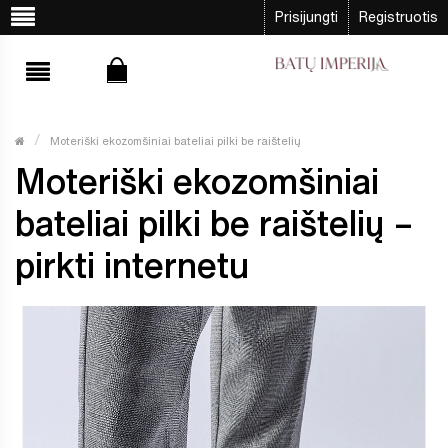
Prisijungti
Registruotis
Moteriški ekozomšiniai bateliai pilki be raištelių
Moteriški ekozomšiniai
bateliai pilki be raištelių –
pirkti internetu