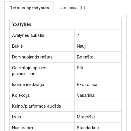
Įvertinimai (0)
Detalus aprašymas
Ypatybės
Avalynės aukštis
7
Būklė
Nauji
Dominuojantis raštas
Be rašto
Gamintojo spalvos
Pilki
pavadinimas
Išorinė medžiaga
Ekozomša
Kolekcija
Vasariniai
Kulno/platformos aukštis
1
Lytis
Moteriški
Numeracija
Standartinė