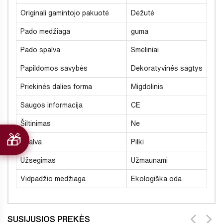
Originali gamintojo pakuotė
Dėžutė
Pado medžiaga
guma
Pado spalva
Smėliniai
Papildomos savybės
Dekoratyvinės sagtys
Priekinės dalies forma
Migdolinis
Saugos informacija
CE
Šiltinimas
Ne
Spalva
Pilki
Užsegimas
Užmaunami
Vidpadžio medžiaga
Ekologiška oda
SUSIJUSIOS PREKĖS