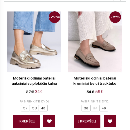
-22%
-8%
Moteriški odiniai bateliai
Moteriški odiniai bateliai
auksiniai su plokščiu kulnu
kreminiai be užtrauktuko
34€
59€
27€
54€
PASIRINKITE DYDĮ
PASIRINKITE DYDĮ
37
38
40
36
37
40
Į KREPŠELĮ
Į KREPŠELĮ