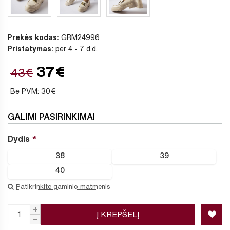
Prekės kodas:
GRM24996
Pristatymas:
per 4 - 7 d.d.
37€
43€
Be PVM: 30€
GALIMI PASIRINKIMAI
Dydis
38
39
40
Patikrinkite gaminio matmenis
Į KREPŠELĮ