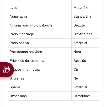
Lytis
Moteriški
Numeracija
Standartinė
Originali gamintojo pakuotė
Dėžutė
Pado medžiaga
Dirbtinė oda
Pado spalva
Smėliniai
Papildomos savybės
Nėra
Priekinės dalies forma
Apvalūs
Saugos informacija
CE
Šiltinimas
Ne
Spalva
Smėliniai
Užsegimas
Užmaunami