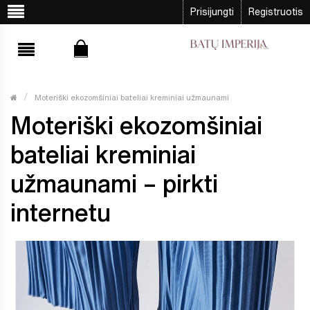
Prisijungti
Registruotis
Moteriški ekozomšiniai bateliai kreminiai užmaunami
Moteriški ekozomšiniai
bateliai kreminiai
užmaunami – pirkti
internetu