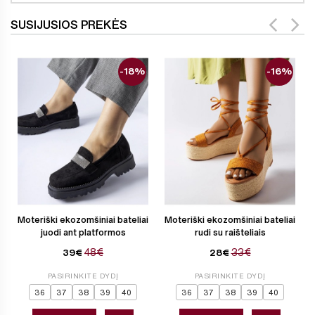
SUSIJUSIOS PREKĖS
-18%
-16%
Moteriški ekozomšiniai bateliai
Moteriški ekozomšiniai bateliai
juodi ant platformos
rudi su raišteliais
48€
33€
39€
28€
PASIRINKITE DYDĮ
PASIRINKITE DYDĮ
36
37
38
39
40
36
37
38
39
40