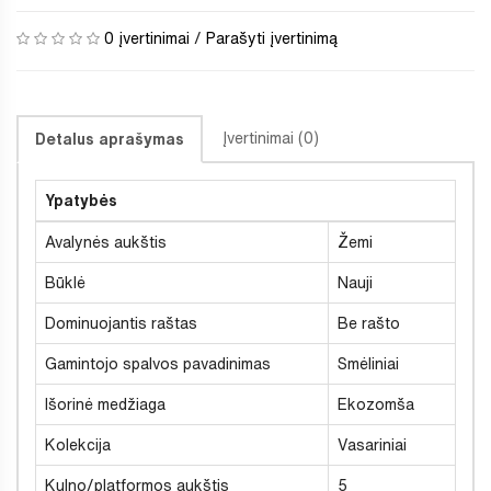
0 įvertinimai
/
Parašyti įvertinimą
Įvertinimai (0)
Detalus aprašymas
Ypatybės
Avalynės aukštis
Žemi
Būklė
Nauji
Dominuojantis raštas
Be rašto
Gamintojo spalvos pavadinimas
Smėliniai
Išorinė medžiaga
Ekozomša
Kolekcija
Vasariniai
Kulno/platformos aukštis
5