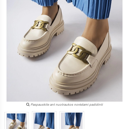
Paspauskite ant nuotraukos norėdami padidinti