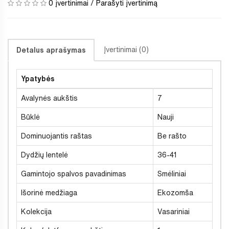
0 įvertinimai
/
Parašyti įvertinimą
Įvertinimai (0)
Detalus aprašymas
Ypatybės
Avalynės aukštis
7
Būklė
Nauji
Dominuojantis raštas
Be rašto
Dydžių lentelė
36-41
Gamintojo spalvos pavadinimas
Smėliniai
Išorinė medžiaga
Ekozomša
Kolekcija
Vasariniai