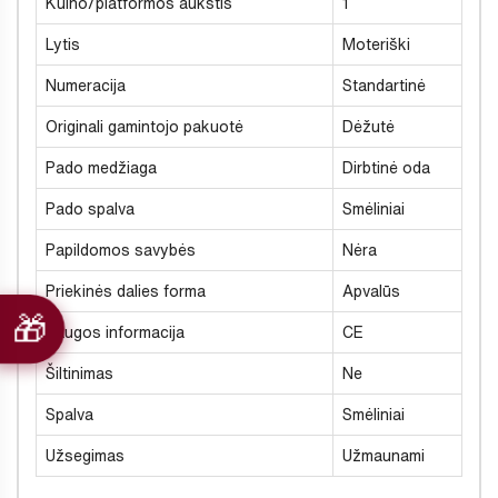
Kulno/platformos aukštis
1
Lytis
Moteriški
Numeracija
Standartinė
Originali gamintojo pakuotė
Dėžutė
Pado medžiaga
Dirbtinė oda
Pado spalva
Smėliniai
Papildomos savybės
Nėra
Priekinės dalies forma
Apvalūs
Saugos informacija
CE
Šiltinimas
Ne
Spalva
Smėliniai
Užsegimas
Užmaunami