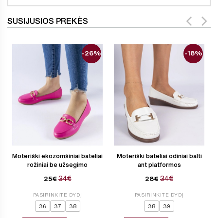
SUSIJUSIOS PREKĖS
-26%
-18%
Moteriški ekozomšiniai bateliai
Moteriški bateliai odiniai balti
rožiniai be užsegimo
ant platformos
34€
34€
25€
28€
PASIRINKITE DYDĮ
PASIRINKITE DYDĮ
36
37
38
38
39