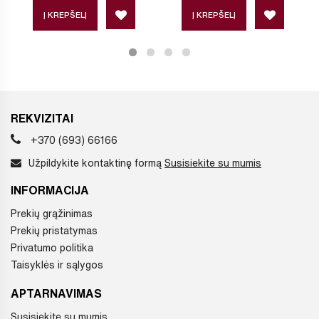
Į KREPŠELĮ
Į KREPŠELĮ
REKVIZITAI
+370 (693) 66166
Užpildykite kontaktinę formą
Susisiekite su mumis
INFORMACIJA
Prekių grąžinimas
Prekių pristatymas
Privatumo politika
Taisyklės ir sąlygos
APTARNAVIMAS
Susisiekite su mumis