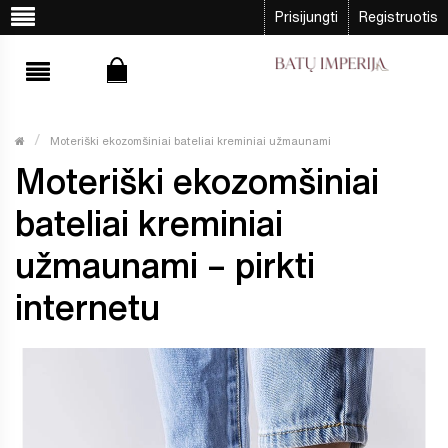
Prisijungti
Registruotis
Moteriški ekozomšiniai bateliai kreminiai užmaunami
Moteriški ekozomšiniai
bateliai kreminiai
užmaunami – pirkti
internetu