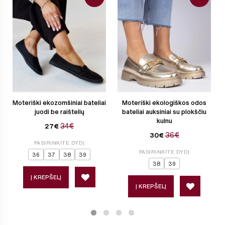
Moteriški ekozomšiniai bateliai
Moteriški ekologiškos odos
juodi be raištelių
bateliai auksiniai su plokščiu
kulnu
34€
27€
36€
30€
PASIRINKITE DYDĮ
PASIRINKITE DYDĮ
36
37
38
39
38
39
Į KREPŠELĮ
Į KREPŠELĮ