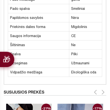
Pado spalva
Smėliniai
Papildomos savybės
Nėra
Priekinės dalies forma
Migdolinis
Saugos informacija
CE
Šiltinimas
Ne
Spalva
Pilki
Užsegimas
Užmaunami
Vidpadžio medžiaga
Ekologiška oda
SUSIJUSIOS PREKĖS
-21%
-17%