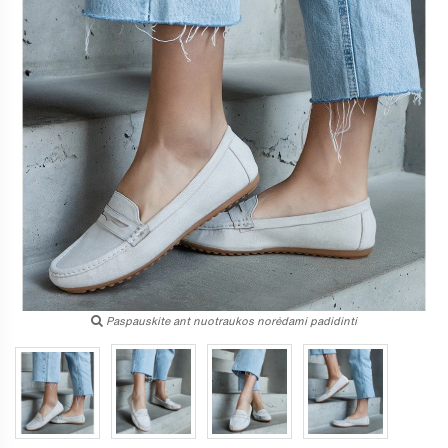
Paspauskite ant nuotraukos norėdami padidinti