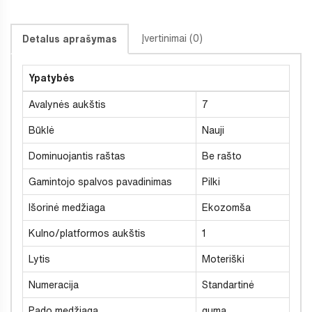
Įvertinimai (0)
Detalus aprašymas
Ypatybės
Avalynės aukštis
7
Būklė
Nauji
Dominuojantis raštas
Be rašto
Gamintojo spalvos pavadinimas
Pilki
Išorinė medžiaga
Ekozomša
Kulno/platformos aukštis
1
Lytis
Moteriški
Numeracija
Standartinė
Pado medžiaga
guma