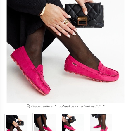
Paspauskite ant nuotraukos norėdami padidinti