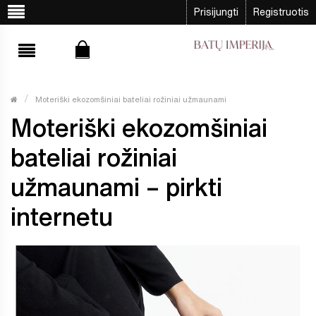
Prisijungti
Registruotis
Moteriški ekozomšiniai bateliai rožiniai užmaunami
Moteriški ekozomšiniai
bateliai rožiniai
užmaunami – pirkti
internetu