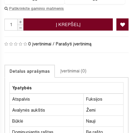
Patikrinkite gaminio matmenis
Į KREPŠELĮ
0 įvertinimai
/
Parašyti įvertinimą
Įvertinimai (0)
Detalus aprašymas
Ypatybės
Atspalvis
Fuksijos
Avalynės aukštis
Žemi
Būklė
Nauji
Dominuojantis raštas
Be rašto