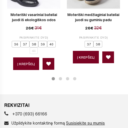
Moteriški vasariniai bateliai
Moteriški medžiaginiai bateliai
juodi iš ekologiškos odos
juodi su guminiu padu
31€
32€
26€
26€
PASIRINKITE DYDĮ
PASIRINKITE DYDĮ
36
37
38
39
40
37
38
41
Į KREPŠELĮ
Į KREPŠELĮ
REKVIZITAI
+370 (693) 66166
Užpildykite kontaktinę formą
Susisiekite su mumis