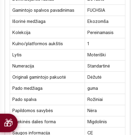
Gamintojo spalvos pavadinimas
FUCHSIA
Išorinė medžiaga
Ekozomša
Kolekcija
Pereinamasis
Kulno/platformos aukštis
1
Lytis
Moteriški
Numeracija
Standartinė
Originali gamintojo pakuotė
Dėžutė
Pado medžiaga
guma
Pado spalva
Rožiniai
Papildomos savybės
Nėra
Priekinės dalies forma
Migdolinis
Saugos informacija
CE