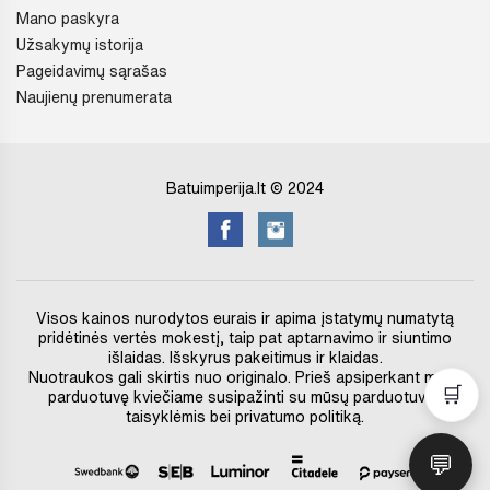
Mano paskyra
Užsakymų istorija
Pageidavimų sąrašas
Naujienų prenumerata
Batuimperija.lt © 2024
Visos kainos nurodytos eurais ir apima įstatymų numatytą
pridėtinės vertės mokestį, taip pat aptarnavimo ir siuntimo
išlaidas. Išskyrus pakeitimus ir klaidas.
Nuotraukos gali skirtis nuo originalo. Prieš apsiperkant mūsų
🛒
parduotuvę kviečiame susipažinti su mūsų parduotuvės
taisyklėmis bei privatumo politiką.
💬