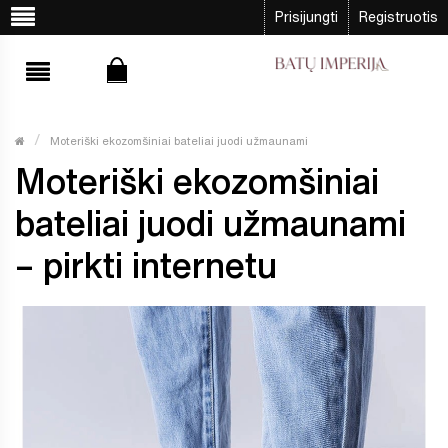
Prisijungti
Registruotis
Moteriški ekozomšiniai bateliai juodi užmaunami
Moteriški ekozomšiniai
bateliai juodi užmaunami
– pirkti internetu