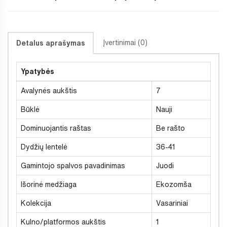
Įvertinimai (0)
Detalus aprašymas
Ypatybės
Avalynės aukštis
7
Būklė
Nauji
Dominuojantis raštas
Be rašto
Dydžių lentelė
36-41
Gamintojo spalvos pavadinimas
Juodi
Išorinė medžiaga
Ekozomša
Kolekcija
Vasariniai
Kulno/platformos aukštis
1