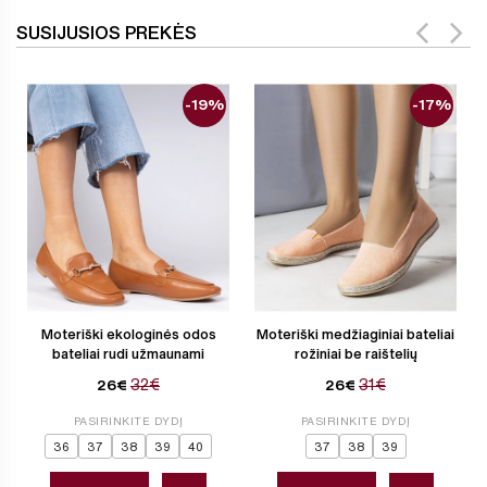
SUSIJUSIOS PREKĖS
-19%
-17%
Moteriški ekologinės odos
Moteriški medžiaginiai bateliai
bateliai rudi užmaunami
rožiniai be raištelių
32€
31€
26€
26€
PASIRINKITE DYDĮ
PASIRINKITE DYDĮ
36
37
38
39
40
37
38
39