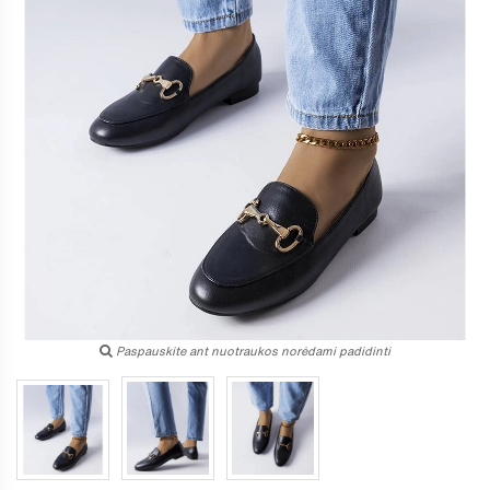
Paspauskite ant nuotraukos norėdami padidinti