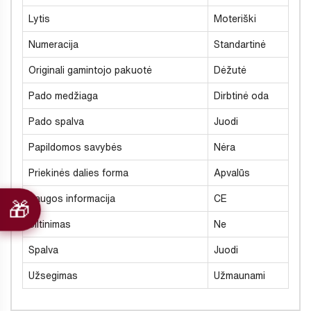
Lytis
Moteriški
Numeracija
Standartinė
Originali gamintojo pakuotė
Dėžutė
Pado medžiaga
Dirbtinė oda
Pado spalva
Juodi
Papildomos savybės
Nėra
Priekinės dalies forma
Apvalūs
Saugos informacija
CE
Šiltinimas
Ne
Spalva
Juodi
Užsegimas
Užmaunami