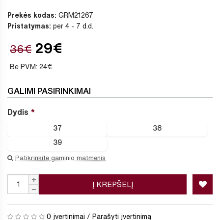
Prekės kodas:
GRM21267
Pristatymas:
per 4 - 7 d.d.
29€
36€
Be PVM: 24€
GALIMI PASIRINKIMAI
Dydis
37
38
39
Patikrinkite gaminio matmenis
Į KREPŠELĮ
0 įvertinimai
/
Parašyti įvertinimą