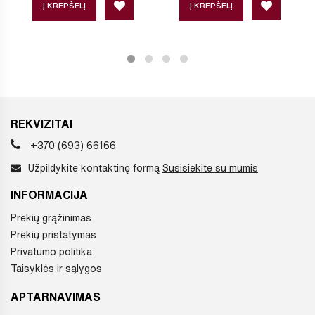
Į KREPŠELĮ
Į KREPŠELĮ
REKVIZITAI
+370 (693) 66166
Užpildykite kontaktinę formą
Susisiekite su mumis
INFORMACIJA
Prekių grąžinimas
Prekių pristatymas
Privatumo politika
Taisyklės ir sąlygos
APTARNAVIMAS