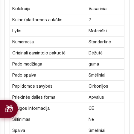
Kolekcija
Vasariniai
Kulno/platformos aukštis
2
Lytis
Moteriški
Numeracija
Standartinė
Originali gamintojo pakuotė
Dėžutė
Pado medžiaga
guma
Pado spalva
Smėliniai
Papildomos savybės
Cirkonijos
Priekinės dalies forma
Apvalūs
Saugos informacija
CE
Šiltinimas
Ne
Spalva
Smėliniai