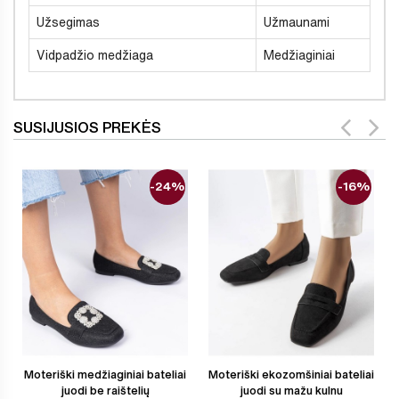
Užsegimas
Užmaunami
Vidpadžio medžiaga
Medžiaginiai
SUSIJUSIOS PREKĖS
-24%
-16%
Moteriški medžiaginiai bateliai
Moteriški ekozomšiniai bateliai
juodi be raištelių
juodi su mažu kulnu