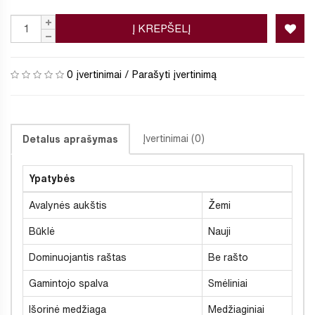
Į KREPŠELĮ
0 įvertinimai
/
Parašyti įvertinimą
Įvertinimai (0)
Detalus aprašymas
Ypatybės
Avalynės aukštis
Žemi
Būklė
Nauji
Dominuojantis raštas
Be rašto
Gamintojo spalva
Smėliniai
Išorinė medžiaga
Medžiaginiai