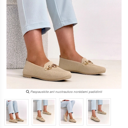
Paspauskite ant nuotraukos norėdami padidinti