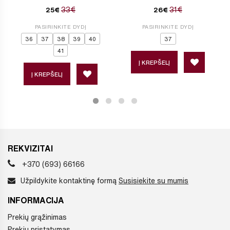
33€
31€
25€
26€
PASIRINKITE DYDĮ
PASIRINKITE DYDĮ
36
37
38
39
40
37
41
Į KREPŠELĮ
Į KREPŠELĮ
REKVIZITAI
+370 (693) 66166
Užpildykite kontaktinę formą
Susisiekite su mumis
INFORMACIJA
Prekių grąžinimas
Prekių pristatymas