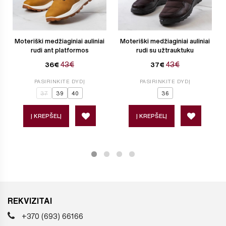
Moteriški medžiaginiai auliniai
Moteriški medžiaginiai auliniai
rudi ant platformos
rudi su užtrauktuku
43€
43€
36€
37€
PASIRINKITE DYDĮ
PASIRINKITE DYDĮ
37
39
40
36
Į KREPŠELĮ
Į KREPŠELĮ
REKVIZITAI
+370 (693) 66166