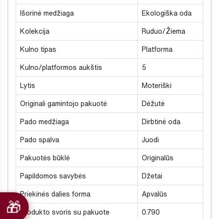
Išorinė medžiaga
Ekologiška oda
Kolekcija
Ruduo/Žiema
Kulno tipas
Platforma
Kulno/platformos aukštis
5
Lytis
Moteriški
Originali gamintojo pakuotė
Dėžutė
Pado medžiaga
Dirbtinė oda
Pado spalva
Juodi
Pakuotės būklė
Originalūs
Papildomos savybės
Džetai
Priekinės dalies forma
Apvalūs
Produkto svoris su pakuote
0.790