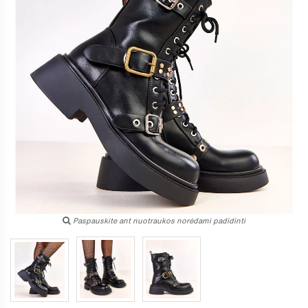
Paspauskite ant nuotraukos norėdami padidinti