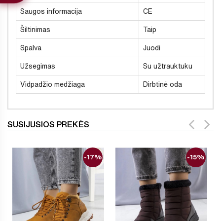
Saugos informacija
CE
Šiltinimas
Taip
Spalva
Juodi
Užsegimas
Su užtrauktuku
Vidpadžio medžiaga
Dirbtinė oda
SUSIJUSIOS PREKĖS
-17%
-15%