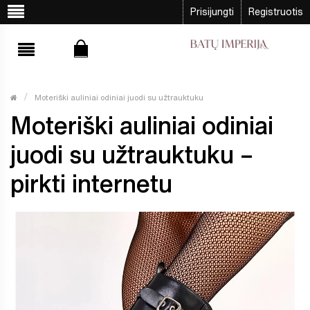
Prisijungti
Registruotis
Moteriški auliniai odiniai juodi su užtrauktuku
Moteriški auliniai odiniai
juodi su užtrauktuku –
pirkti internetu