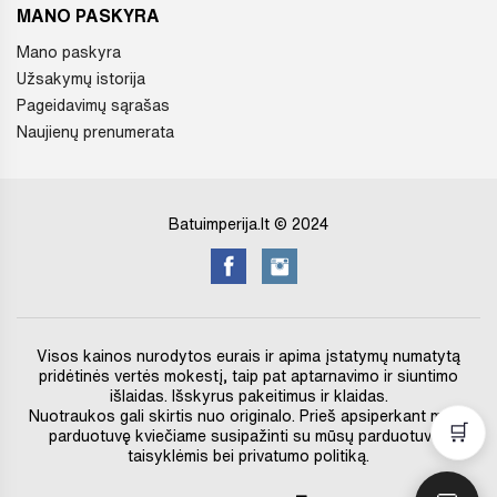
MANO PASKYRA
Mano paskyra
Užsakymų istorija
Pageidavimų sąrašas
Naujienų prenumerata
Batuimperija.lt © 2024
Visos kainos nurodytos eurais ir apima įstatymų numatytą
pridėtinės vertės mokestį, taip pat aptarnavimo ir siuntimo
išlaidas. Išskyrus pakeitimus ir klaidas.
Nuotraukos gali skirtis nuo originalo. Prieš apsiperkant mūsų
🛒
parduotuvę kviečiame susipažinti su mūsų parduotuvės
taisyklėmis bei privatumo politiką.