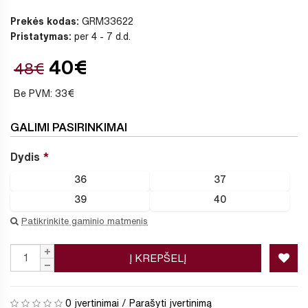
Prekės kodas:
GRM33622
Pristatymas:
per 4 - 7 d.d.
40€
48€
Be PVM: 33€
GALIMI PASIRINKIMAI
Dydis
36
37
39
40
Patikrinkite gaminio matmenis
Į KREPŠELĮ
0 įvertinimai
/
Parašyti įvertinimą