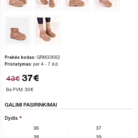
Prekės kodas:
GRM33662
Pristatymas:
per 4 - 7 d.d.
37€
43€
Be PVM: 30€
GALIMI PASIRINKIMAI
Dydis
36
37
38
39