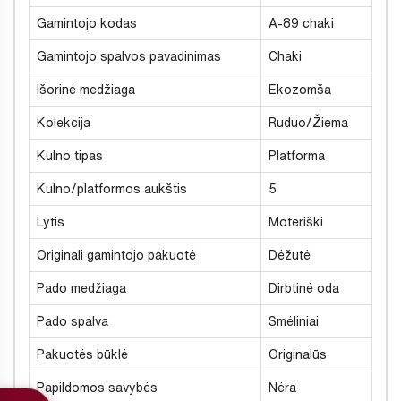
Gamintojo kodas
A-89 chaki
Gamintojo spalvos pavadinimas
Chaki
Išorinė medžiaga
Ekozomša
Kolekcija
Ruduo/Žiema
Kulno tipas
Platforma
Kulno/platformos aukštis
5
Lytis
Moteriški
Originali gamintojo pakuotė
Dėžutė
Pado medžiaga
Dirbtinė oda
Pado spalva
Smėliniai
Pakuotės būklė
Originalūs
Papildomos savybės
Nėra