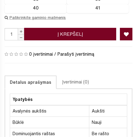
40
41
Patikrinkite gaminio matmenis
Į KREPŠELĮ
0 įvertinimai
/
Parašyti įvertinimą
Įvertinimai (0)
Detalus aprašymas
Ypatybės
Avalynės aukštis
Aukšti
Būklė
Nauji
Dominuojantis raštas
Be rašto