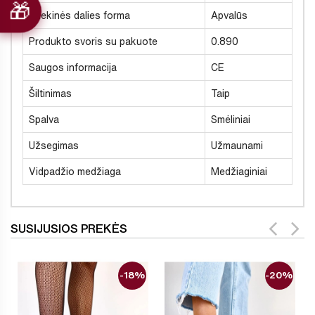
Priekinės dalies forma
Apvalūs
Produkto svoris su pakuote
0.890
Saugos informacija
CE
Šiltinimas
Taip
Spalva
Smėliniai
Užsegimas
Užmaunami
Vidpadžio medžiaga
Medžiaginiai
SUSIJUSIOS PREKĖS
-18%
-20%