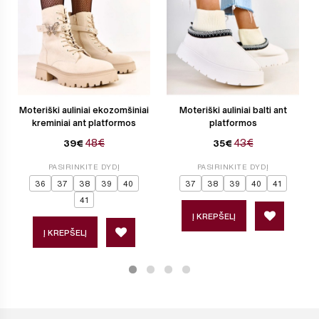
Moteriški auliniai ekozomšiniai
Moteriški auliniai balti ant
kreminiai ant platformos
platformos
48€
43€
39€
35€
PASIRINKITE DYDĮ
PASIRINKITE DYDĮ
36
37
38
39
40
37
38
39
40
41
41
Į KREPŠELĮ
Į KREPŠELĮ