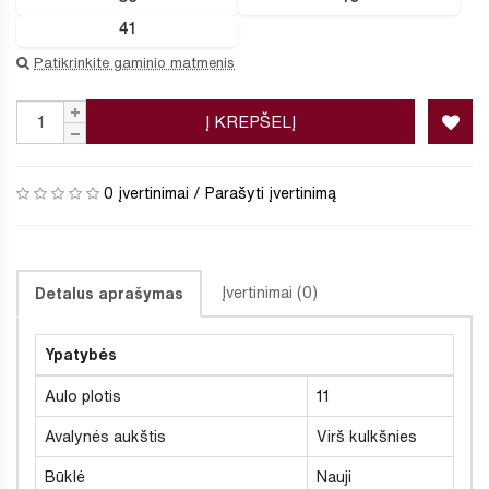
41
Patikrinkite gaminio matmenis
Į KREPŠELĮ
0 įvertinimai
/
Parašyti įvertinimą
Įvertinimai (0)
Detalus aprašymas
Ypatybės
Aulo plotis
11
Avalynės aukštis
Virš kulkšnies
Būklė
Nauji