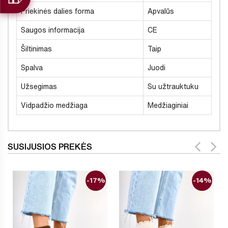
Priekinės dalies forma
Apvalūs
Saugos informacija
CE
Šiltinimas
Taip
Spalva
Juodi
Užsegimas
Su užtrauktuku
Vidpadžio medžiaga
Medžiaginiai
SUSIJUSIOS PREKĖS
-17%
-14%