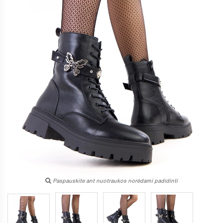
Paspauskite ant nuotraukos norėdami padidinti