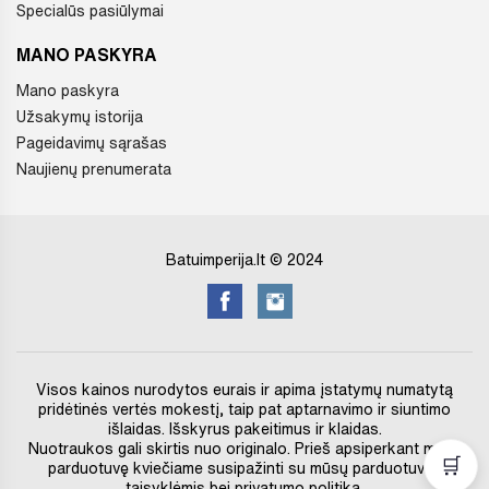
Specialūs pasiūlymai
MANO PASKYRA
Mano paskyra
Užsakymų istorija
Pageidavimų sąrašas
Naujienų prenumerata
Batuimperija.lt © 2024
Visos kainos nurodytos eurais ir apima įstatymų numatytą
pridėtinės vertės mokestį, taip pat aptarnavimo ir siuntimo
išlaidas. Išskyrus pakeitimus ir klaidas.
Nuotraukos gali skirtis nuo originalo. Prieš apsiperkant mūsų
🛒
parduotuvę kviečiame susipažinti su mūsų parduotuvės
taisyklėmis bei privatumo politiką.