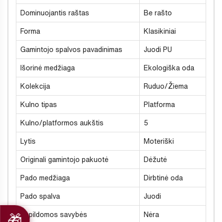
Dominuojantis raštas
Be rašto
Forma
Klasikiniai
Gamintojo spalvos pavadinimas
Juodi PU
Išorinė medžiaga
Ekologiška oda
Kolekcija
Ruduo/Žiema
Kulno tipas
Platforma
Kulno/platformos aukštis
5
Lytis
Moteriški
Originali gamintojo pakuotė
Dėžutė
Pado medžiaga
Dirbtinė oda
Pado spalva
Juodi
Papildomos savybės
Nėra