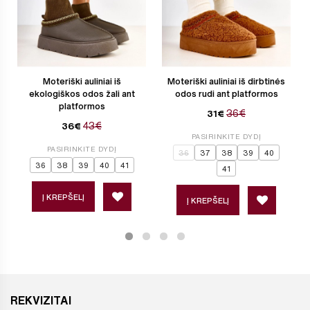
Moteriški auliniai iš
Moteriški auliniai iš dirbtinės
ekologiškos odos žali ant
odos rudi ant platformos
platformos
36€
31€
43€
36€
PASIRINKITE DYDĮ
PASIRINKITE DYDĮ
36
37
38
39
40
36
38
39
40
41
41
Į KREPŠELĮ
Į KREPŠELĮ
REKVIZITAI