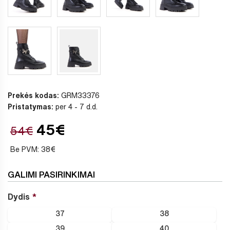
Prekės kodas:
GRM33376
Pristatymas:
per 4 - 7 d.d.
45€
54€
Be PVM: 38€
GALIMI PASIRINKIMAI
Dydis
37
38
39
40