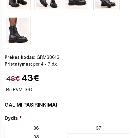
Prekės kodas:
GRM33613
Pristatymas:
per 4 - 7 d.d.
43€
48€
Be PVM: 36€
GALIMI PASIRINKIMAI
Dydis
36
37
38