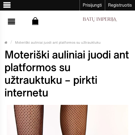
Prisijungti
Registruotis
Moteriški auliniai juodi ant platformos su užtrauktuku
Moteriški auliniai juodi ant
platformos su
užtrauktuku – pirkti
internetu