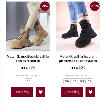
-8%
-15%
Moteriški medžiaginiai auliniai
Moteriški auliniai juodi ant
balti su raišteliais
platformos su užtrauktuku
58€
50€
53€
43€
PASIRINKITE DYDĮ
PASIRINKITE DYDĮ
38
36
37
38
39
Į KREPŠELĮ
Į KREPŠELĮ