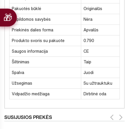
Pakuotės būklė
Originalūs
Papildomos savybės
Nėra
Priekinės dalies forma
Apvalūs
Produkto svoris su pakuote
0.790
Saugos informacija
CE
Šiltinimas
Taip
Spalva
Juodi
Užsegimas
Su užtrauktuku
Vidpadžio medžiaga
Dirbtinė oda
SUSIJUSIOS PREKĖS