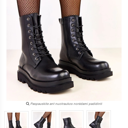
Paspauskite ant nuotraukos norėdami padidinti