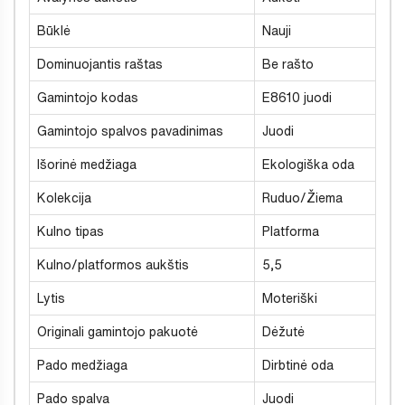
Būklė
Nauji
Dominuojantis raštas
Be rašto
Gamintojo kodas
E8610 juodi
Gamintojo spalvos pavadinimas
Juodi
Išorinė medžiaga
Ekologiška oda
Kolekcija
Ruduo/Žiema
Kulno tipas
Platforma
Kulno/platformos aukštis
5,5
Lytis
Moteriški
Originali gamintojo pakuotė
Dėžutė
Pado medžiaga
Dirbtinė oda
Pado spalva
Juodi