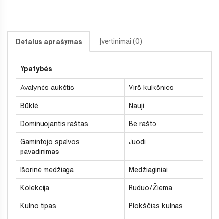
Įvertinimai (0)
Detalus aprašymas
Ypatybės
Avalynės aukštis
Virš kulkšnies
Būklė
Nauji
Dominuojantis raštas
Be rašto
Gamintojo spalvos
Juodi
pavadinimas
Išorinė medžiaga
Medžiaginiai
Kolekcija
Ruduo/Žiema
Kulno tipas
Plokščias kulnas