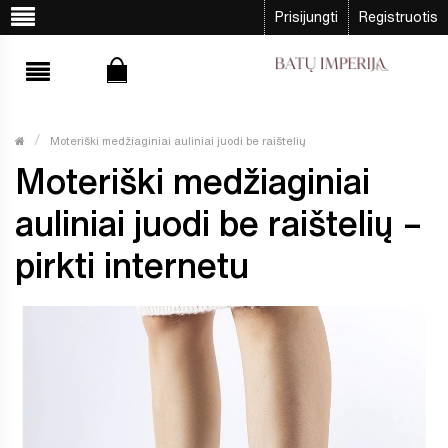
Prisijungti
Registruotis
Moteriški medžiaginiai auliniai juodi be raištelių
Moteriški medžiaginiai
auliniai juodi be raištelių –
pirkti internetu