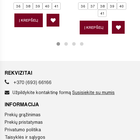
36
38
39
40
41
36
37
38
39
40
41
Į KREPŠELĮ
Į KREPŠELĮ
REKVIZITAI
+370 (693) 66166
Užpildykite kontaktinę formą
Susisiekite su mumis
INFORMACIJA
Prekių grąžinimas
Prekių pristatymas
Privatumo politika
Taisyklės ir sąlygos