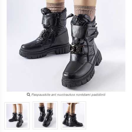
Paspauskite ant nuotraukos norėdami padidinti