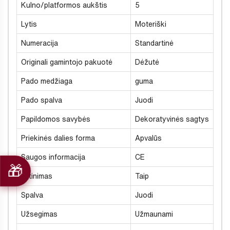
Kulno/platformos aukštis
5
Lytis
Moteriški
Numeracija
Standartinė
Originali gamintojo pakuotė
Dėžutė
Pado medžiaga
guma
Pado spalva
Juodi
Papildomos savybės
Dekoratyvinės sagtys
Priekinės dalies forma
Apvalūs
Saugos informacija
CE
Šiltinimas
Taip
Spalva
Juodi
Užsegimas
Užmaunami