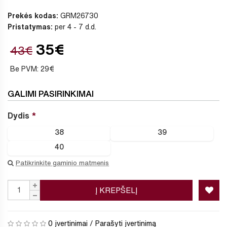
Prekės kodas:
GRM26730
Pristatymas:
per 4 - 7 d.d.
35€
43€
Be PVM: 29€
GALIMI PASIRINKIMAI
Dydis
38
39
40
Patikrinkite gaminio matmenis
Į KREPŠELĮ
0 įvertinimai
/
Parašyti įvertinimą