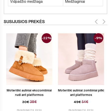
Vidpadžio medžiaga
Medžiaginiai
SUSIJUSIOS PREKĖS
-22%
-9%
Moteriški auliniai ekozomšiniai
Moteriški auliniai zomšiniai pilki
rudi ant platformos
ant platformos
38€
54€
30€
49€
PASIRINKITE DYDĮ
PASIRINKITE DYDĮ