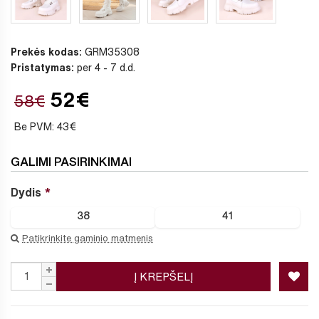
Prekės kodas:
GRM35308
Pristatymas:
per 4 - 7 d.d.
52€
58€
Be PVM: 43€
GALIMI PASIRINKIMAI
Dydis
38
41
Patikrinkite gaminio matmenis
Į KREPŠELĮ