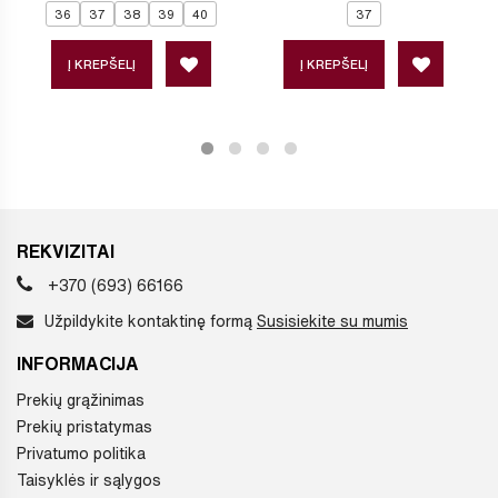
36
37
38
39
40
37
Į KREPŠELĮ
Į KREPŠELĮ
REKVIZITAI
+370 (693) 66166
Užpildykite kontaktinę formą
Susisiekite su mumis
INFORMACIJA
Prekių grąžinimas
Prekių pristatymas
Privatumo politika
Taisyklės ir sąlygos