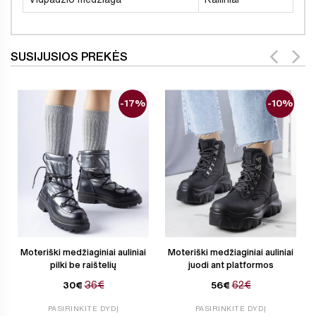
SUSIJUSIOS PREKĖS
-17%
-10%
Moteriški medžiaginiai auliniai
Moteriški medžiaginiai auliniai
pilki be raištelių
juodi ant platformos
36€
62€
30€
56€
PASIRINKITE DYDĮ
PASIRINKITE DYDĮ