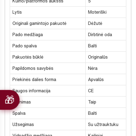
Kulno/platformos aukštis
5
Lytis
Moteriški
Originali gamintojo pakuotė
Dėžutė
Pado medžiaga
Dirbtinė oda
Pado spalva
Balti
Pakuotės būklė
Originalūs
Papildomos savybės
Nėra
Priekinės dalies forma
Apvalūs
Saugos informacija
CE
Šiltinimas
Taip
Spalva
Balti
Užsegimas
Su užtrauktuku
Vidpadžio medžiaga
Kailiniai