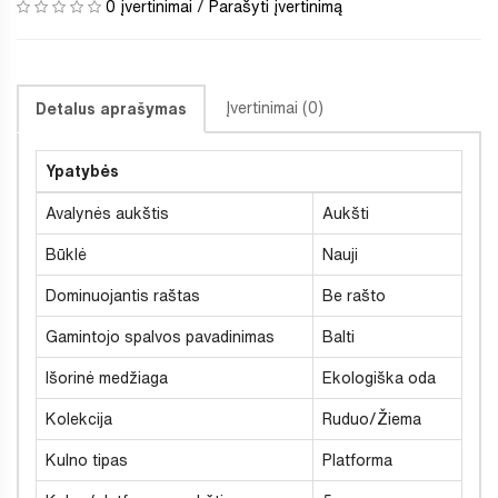
0 įvertinimai
/
Parašyti įvertinimą
Įvertinimai (0)
Detalus aprašymas
Ypatybės
Avalynės aukštis
Aukšti
Būklė
Nauji
Dominuojantis raštas
Be rašto
Gamintojo spalvos pavadinimas
Balti
Išorinė medžiaga
Ekologiška oda
Kolekcija
Ruduo/Žiema
Kulno tipas
Platforma