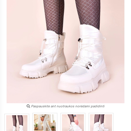
Paspauskite ant nuotraukos norėdami padidinti