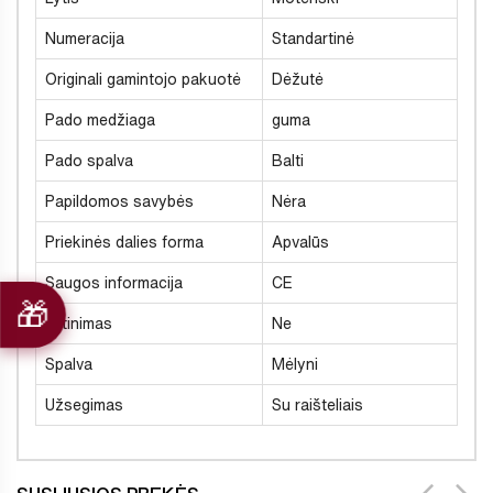
Numeracija
Standartinė
Originali gamintojo pakuotė
Dėžutė
Pado medžiaga
guma
Pado spalva
Balti
Papildomos savybės
Nėra
Priekinės dalies forma
Apvalūs
Saugos informacija
CE
Šiltinimas
Ne
Spalva
Mėlyni
Užsegimas
Su raišteliais