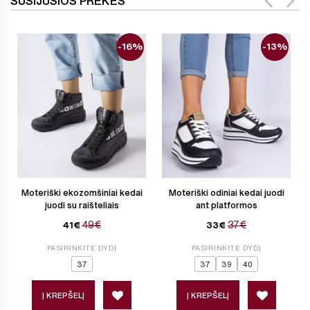
SUSIJUSIOS PREKĖS
-16%
-13%
Moteriški ekozomšiniai kedai
Moteriški odiniai kedai juodi
juodi su raišteliais
ant platformos
49€
37€
41€
33€
PASIRINKITE DYDĮ
PASIRINKITE DYDĮ
37
37
39
40
Į KREPŠELĮ
Į KREPŠELĮ