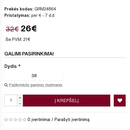
Prekės kodas:
GRM24864
Pristatymas:
per 4 - 7 d.d.
26€
32€
Be PVM: 21€
GALIMI PASIRINKIMAI
Dydis
38
Patikrinkite gaminio matmenis
Į KREPŠELĮ
0 įvertinimai
/
Parašyti įvertinimą