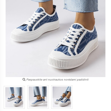
Paspauskite ant nuotraukos norėdami padidinti