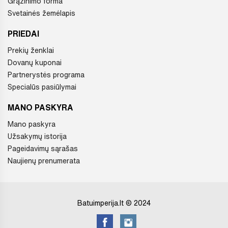
Grąžinimo forma
Svetainės žemėlapis
PRIEDAI
Prekių ženklai
Dovanų kuponai
Partnerystės programa
Specialūs pasiūlymai
MANO PASKYRA
Mano paskyra
Užsakymų istorija
Pageidavimų sąrašas
Naujienų prenumerata
Batuimperija.lt © 2024