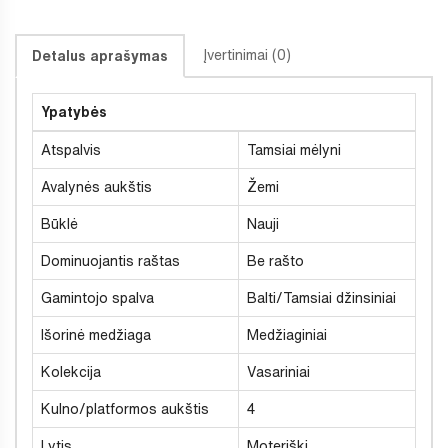
Įvertinimai (0)
Detalus aprašymas
Ypatybės
Atspalvis
Tamsiai mėlyni
Avalynės aukštis
Žemi
Būklė
Nauji
Dominuojantis raštas
Be rašto
Gamintojo spalva
Balti/Tamsiai džinsiniai
Išorinė medžiaga
Medžiaginiai
Kolekcija
Vasariniai
Kulno/platformos aukštis
4
Lytis
Moteriški