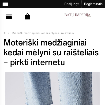
Prisijungti
Registruotis
Moteriški medžiaginiai kedai mėlyni su raišteliais
Moteriški medžiaginiai
kedai mėlyni su raišteliais
– pirkti internetu