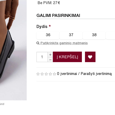
Be PVM: 27€
GALIMI PASIRINKIMAI
Dydis
36
37
38
Patikrinkite gaminio matmenis
Į KREPŠELĮ
0 įvertinimai
/
Parašyti įvertinimą
nti