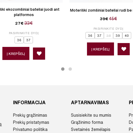
ški ekozomšiniai bateliai juodi ant
Moteriški zomšiniai bateliai rudi be 
platformos
45€
39€
33€
27€
PASIRINKITE DYDĮ
PASIRINKITE DYDĮ
36
37
38
39
40
36
37
Į KREPŠELĮ
Į KREPŠELĮ
INFORMACIJA
APTARNAVIMAS
P
Prekių grąžinimas
Susisiekite su mumis
Pr
Prekių pristatymas
Grąžinimo forma
D
s
Privatumo politika
Svetainės žemėlapis
P