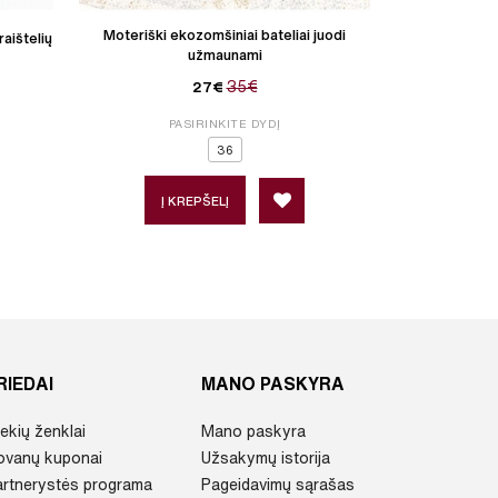
Moteriški ekozomšiniai bateliai juodi
Moteriški ekozo
raištelių
užmaunami
35€
27€
PASIRINKITE DYDĮ
P
36
Į KREPŠELĮ
Į 
RIEDAI
MANO PASKYRA
ekių ženklai
Mano paskyra
ovanų kuponai
Užsakymų istorija
artnerystės programa
Pageidavimų sąrašas