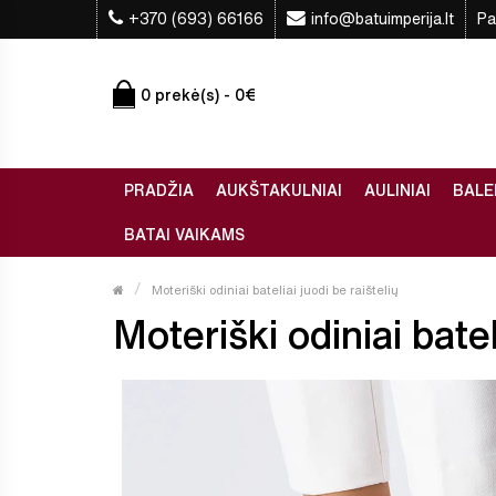
+370 (693) 66166
info@batuimperija.lt
Pa
0 prekė(s) - 0€
PRADŽIA
AUKŠTAKULNIAI
AULINIAI
BALE
BATAI VAIKAMS
Moteriški odiniai bateliai juodi be raištelių
Moteriški odiniai batel