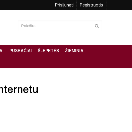
Prisijungti
Registruotis
AI
PUSBAČIAI
ŠLEPETĖS
ŽIEMINIAI
 internetu