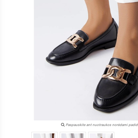
Paspauskite ant nuotraukos norėdami padidi