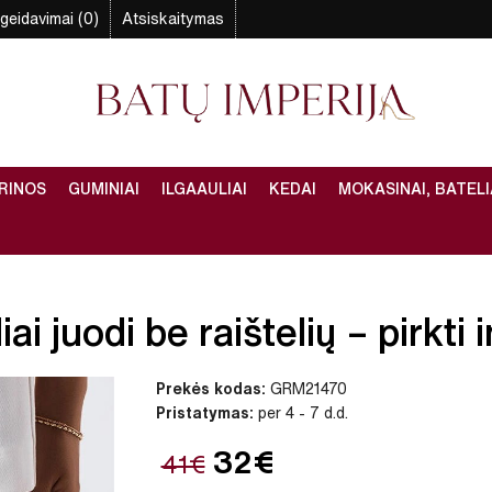
geidavimai (0)
Atsiskaitymas
RINOS
GUMINIAI
ILGAAULIAI
KEDAI
MOKASINAI, BATELI
iai juodi be raištelių – pirkti
Prekės kodas:
GRM21470
Pristatymas:
per 4 - 7 d.d.
32€
41€