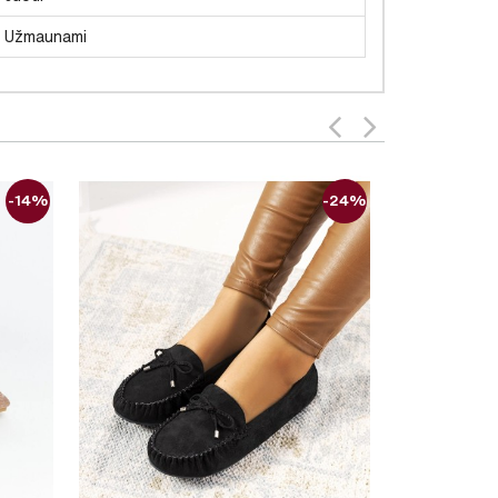
Užmaunami
-14%
-24%