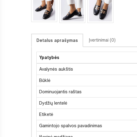
Įvertinimai (0)
Detalus aprašymas
Ypatybės
Avalynės aukštis
Būklė
Dominuojantis raštas
Dydžių lentelė
Etiketė
Gamintojo spalvos pavadinimas
Išorinė medžiaga