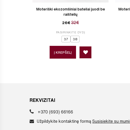
Moteriški ekozomšiniai bateliai juodi be
Moteri
raištelių
32€
26€
PASIRINKITE DYDĮ
37
38
Į KREPŠELĮ
REKVIZITAI
+370 (693) 66166
Užpildykite kontaktinę formą
Susisiekite su mumi