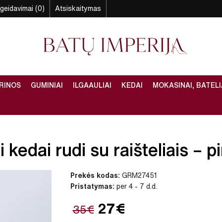
geidavimai (0)
Atsiskaitymas
RINOS
GUMINIAI
ILGAAULIAI
KEDAI
MOKASINAI, BATELI
kedai rudi su raišteliais – pi
Prekės kodas:
GRM27451
Pristatymas:
per 4 - 7 d.d.
27€
35€