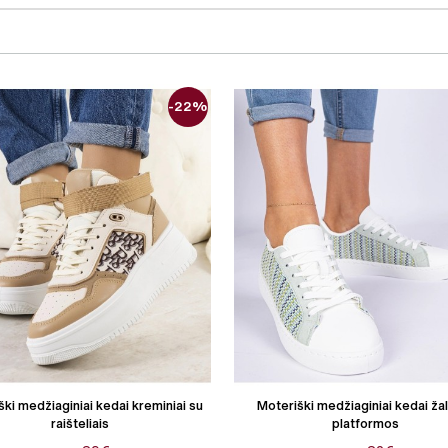
-22%
ki medžiaginiai kedai kreminiai su
Moteriški medžiaginiai kedai žal
raišteliais
platformos