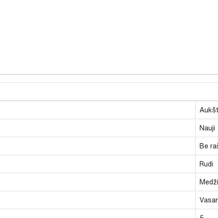
Aukšt
Nauji
Be ra
Rudi
Medži
Vasari
5