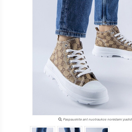
Paspauskite ant nuotraukos norėdami padidi