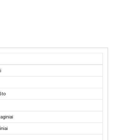
i
što
aginiai
niai