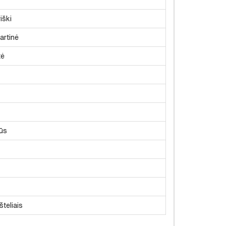
iški
artinė
tė
ūs
šteliais