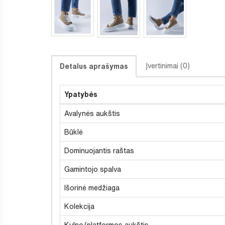
Įvertinimai (0)
Detalus aprašymas
Ypatybės
Avalynės aukštis
Būklė
Dominuojantis raštas
Gamintojo spalva
Išorinė medžiaga
Kolekcija
Kulno/platformos aukštis