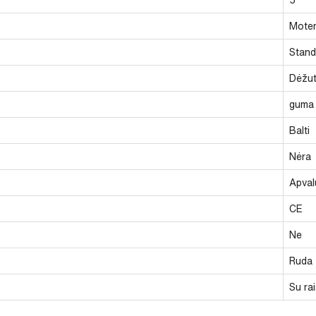
Moter
Stand
Dėžu
guma
Balti
Nėra
Apval
CE
Ne
Ruda
Su rai