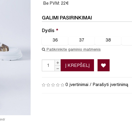
Be PVM: 22€
GALIMI PASIRINKIMAI
Dydis
36
37
38
Patikrinkite gaminio matmenis
Į KREPŠELĮ
0 įvertinimai
/
Parašyti įvertinimą
nti