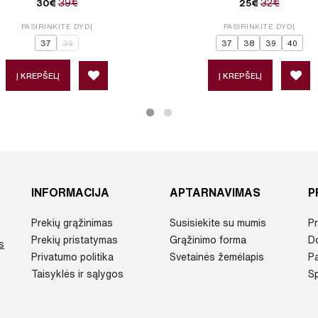
39€
32€
30€
25€
PASIRINKITE DYDĮ
PASIRINKITE DYDĮ
37
39
37
38
39
40
Į KREPŠELĮ
Į KREPŠELĮ
INFORMACIJA
APTARNAVIMAS
P
Prekių grąžinimas
Susisiekite su mumis
Pr
Prekių pristatymas
Grąžinimo forma
D
s
Privatumo politika
Svetainės žemėlapis
P
Taisyklės ir sąlygos
Sp