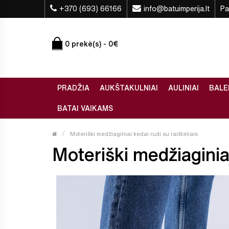
+370 (693) 66166
info@batuimperija.lt
Pa
0 prekė(s) - 0€
PRADŽIA
AUKŠTAKULNIAI
AULINIAI
BALE
BATAI VAIKAMS
Moteriški medžiaginiai kedai rudi su raišteliais
Moteriški medžiaginiai 