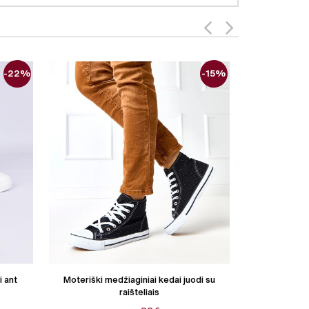
-22%
-15%
i ant
Moteriški medžiaginiai kedai juodi su
Moteriški o
raišteliais