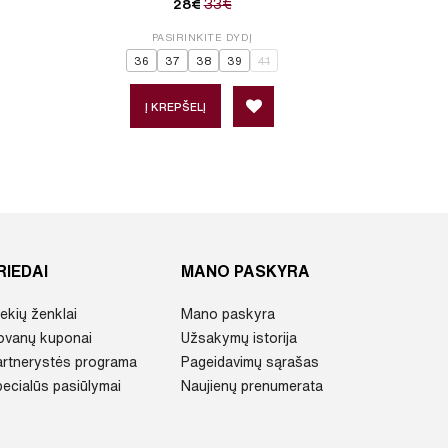
33€
28€
PASIRINKITE DYDĮ
P
36
37
38
39
41
Į KREPŠELĮ
Į 
RIEDAI
MANO PASKYRA
ekių ženklai
Mano paskyra
ovanų kuponai
Užsakymų istorija
artnerystės programa
Pageidavimų sąrašas
ecialūs pasiūlymai
Naujienų prenumerata