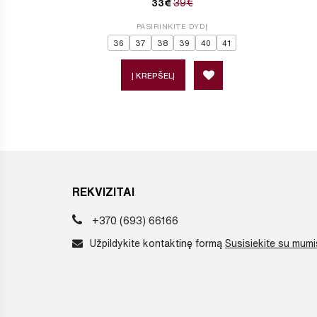
39€
33€
PASIRINKITE DYDĮ
36
37
38
39
40
41
Į KREPŠELĮ
REKVIZITAI
+370 (693) 66166
Užpildykite kontaktinę formą
Susisiekite su mumi