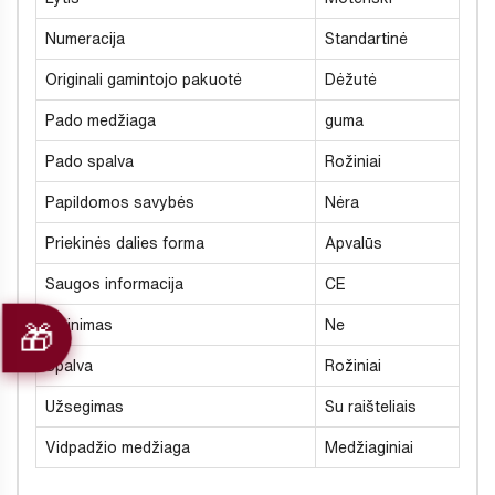
Numeracija
Standartinė
Originali gamintojo pakuotė
Dėžutė
Pado medžiaga
guma
Pado spalva
Rožiniai
Papildomos savybės
Nėra
Priekinės dalies forma
Apvalūs
Saugos informacija
CE
Šiltinimas
Ne
Spalva
Rožiniai
Užsegimas
Su raišteliais
Vidpadžio medžiaga
Medžiaginiai