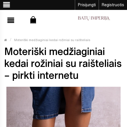
Prisijungti
Registruotis
Moteriški medžiaginiai kedai rožiniai su raišteliais
Moteriški medžiaginiai
kedai rožiniai su raišteliais
– pirkti internetu