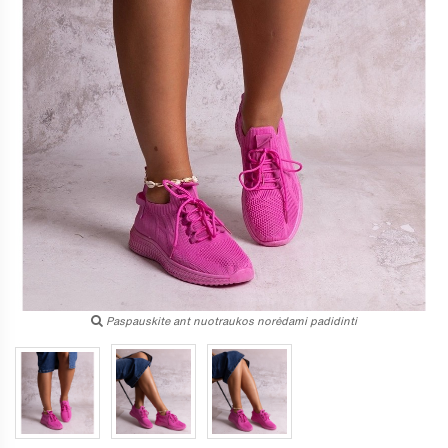
Paspauskite ant nuotraukos norėdami padidinti