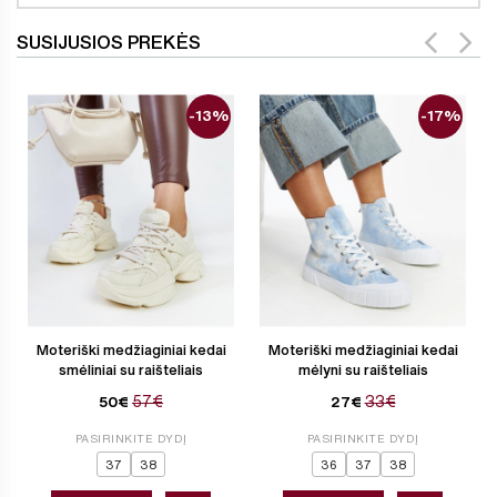
SUSIJUSIOS PREKĖS
-13%
-17%
Moteriški medžiaginiai kedai
Moteriški medžiaginiai kedai
smėliniai su raišteliais
mėlyni su raišteliais
57€
33€
50€
27€
PASIRINKITE DYDĮ
PASIRINKITE DYDĮ
37
38
36
37
38