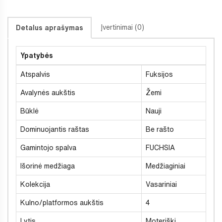
Įvertinimai (0)
Detalus aprašymas
Ypatybės
Atspalvis
Fuksijos
Avalynės aukštis
Žemi
Būklė
Nauji
Dominuojantis raštas
Be rašto
Gamintojo spalva
FUCHSIA
Išorinė medžiaga
Medžiaginiai
Kolekcija
Vasariniai
Kulno/platformos aukštis
4
Lytis
Moteriški