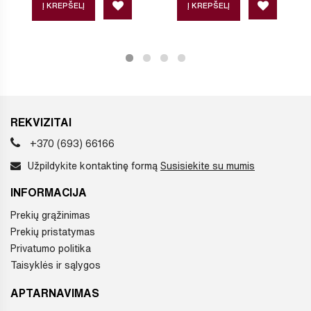
Į KREPŠELĮ
Į KREPŠELĮ
REKVIZITAI
+370 (693) 66166
Užpildykite kontaktinę formą
Susisiekite su mumis
INFORMACIJA
Prekių grąžinimas
Prekių pristatymas
Privatumo politika
Taisyklės ir sąlygos
APTARNAVIMAS