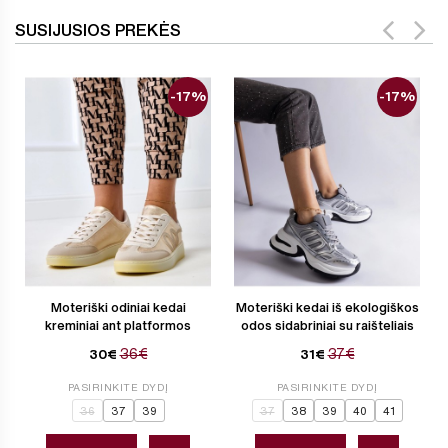
SUSIJUSIOS PREKĖS
-17%
-17%
Moteriški odiniai kedai
Moteriški kedai iš ekologiškos
kreminiai ant platformos
odos sidabriniai su raišteliais
36€
37€
30€
31€
PASIRINKITE DYDĮ
PASIRINKITE DYDĮ
36
37
39
37
38
39
40
41