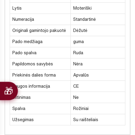
Lytis
Moteriški
Numeracija
Standartinė
Originali gamintojo pakuotė
Dėžutė
Pado medžiaga
guma
Pado spalva
Ruda
Papildomos savybės
Nėra
Priekinės dalies forma
Apvalūs
Saugos informacija
CE
Šiltinimas
Ne
Spalva
Rožiniai
Užsegimas
Su raišteliais