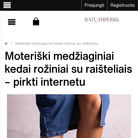
Prisijungti
Registruotis
Moteriški medžiaginiai kedai rožiniai su raišteliais
Moteriški medžiaginiai
kedai rožiniai su raišteliais
– pirkti internetu