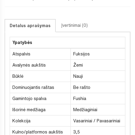
Įvertinimai (0)
Detalus aprašymas
Ypatybės
Atspalvis
Fuksijos
Avalynės aukštis
Žemi
Būklė
Nauji
Dominuojantis raštas
Be rašto
Gamintojo spalva
Fushia
Išorinė medžiaga
Medžiaginiai
Kolekcija
Vasariniai / Pavasariniai
Kulno/platformos aukštis
3,5