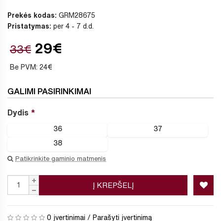
Prekės kodas:
GRM28675
Pristatymas:
per 4 - 7 d.d.
29€
33€
Be PVM: 24€
GALIMI PASIRINKIMAI
Dydis
36
37
38
Patikrinkite gaminio matmenis
Į KREPŠELĮ
0 įvertinimai
/
Parašyti įvertinimą