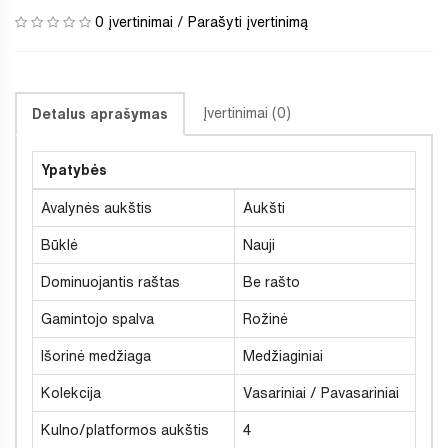
0 įvertinimai
/
Parašyti įvertinimą
Įvertinimai (0)
Detalus aprašymas
Ypatybės
Avalynės aukštis
Aukšti
Būklė
Nauji
Dominuojantis raštas
Be rašto
Gamintojo spalva
Rožinė
Išorinė medžiaga
Medžiaginiai
Kolekcija
Vasariniai / Pavasariniai
Kulno/platformos aukštis
4