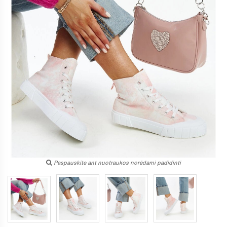
Paspauskite ant nuotraukos norėdami padidinti