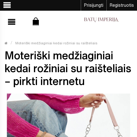
Prisijungti
Registruotis
Moteriški medžiaginiai kedai rožiniai su raišteliais
Moteriški medžiaginiai
kedai rožiniai su raišteliais
– pirkti internetu