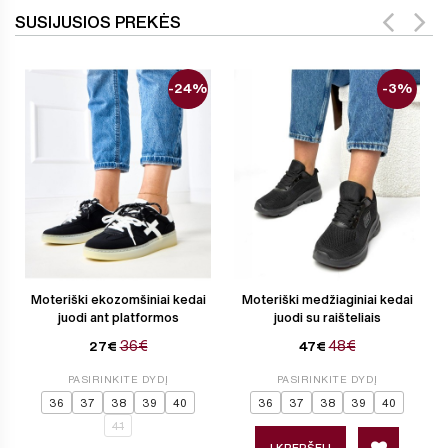
SUSIJUSIOS PREKĖS
-24%
-3%
Moteriški ekozomšiniai kedai
Moteriški medžiaginiai kedai
juodi ant platformos
juodi su raišteliais
36€
48€
27€
47€
PASIRINKITE DYDĮ
PASIRINKITE DYDĮ
36
37
38
39
40
36
37
38
39
40
41
Į KREPŠELĮ