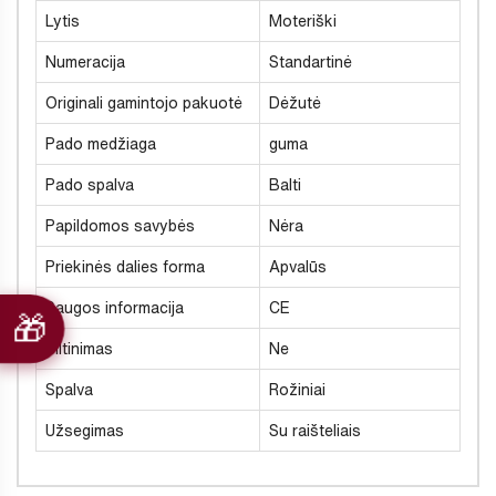
Lytis
Moteriški
Numeracija
Standartinė
Originali gamintojo pakuotė
Dėžutė
Pado medžiaga
guma
Pado spalva
Balti
Papildomos savybės
Nėra
Priekinės dalies forma
Apvalūs
Saugos informacija
CE
Šiltinimas
Ne
Spalva
Rožiniai
Užsegimas
Su raišteliais