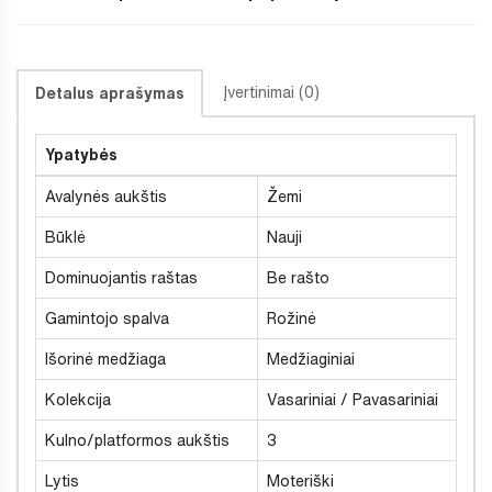
Įvertinimai (0)
Detalus aprašymas
Ypatybės
Avalynės aukštis
Žemi
Būklė
Nauji
Dominuojantis raštas
Be rašto
Gamintojo spalva
Rožinė
Išorinė medžiaga
Medžiaginiai
Kolekcija
Vasariniai / Pavasariniai
Kulno/platformos aukštis
3
Lytis
Moteriški