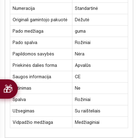
Numeracija
Standartinė
Originali gamintojo pakuotė
Dėžutė
Pado medžiaga
guma
Pado spalva
Rožiniai
Papildomos savybės
Nėra
Priekinės dalies forma
Apvalūs
Saugos informacija
CE
Šiltinimas
Ne
Spalva
Rožiniai
Užsegimas
Su raišteliais
Vidpadžio medžiaga
Medžiaginiai