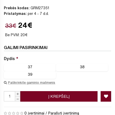
Prekės kodas:
GRM27351
Pristatymas:
per 4 - 7 d.d.
24€
33€
Be PVM: 20€
GALIMI PASIRINKIMAI
Dydis
37
38
39
Patikrinkite gaminio matmenis
Į KREPŠELĮ
0 įvertinimai
/
Parašyti įvertinimą