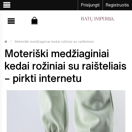
Prisijungti
Registruotis
Moteriški medžiaginiai kedai rožiniai su raišteliais
Moteriški medžiaginiai
kedai rožiniai su raišteliais
– pirkti internetu