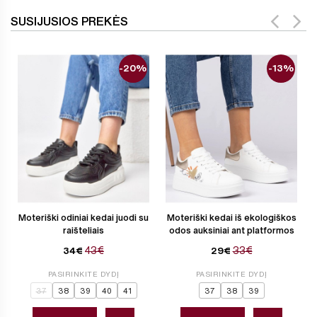
SUSIJUSIOS PREKĖS
-20%
-13%
Moteriški odiniai kedai juodi su
Moteriški kedai iš ekologiškos
raišteliais
odos auksiniai ant platformos
43€
33€
34€
29€
PASIRINKITE DYDĮ
PASIRINKITE DYDĮ
37
38
39
40
41
37
38
39