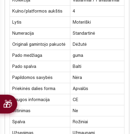
Kolekcija
Vasariniai / Pavasariniai
Kulno/platformos aukštis
4
Lytis
Moteriški
Numeracija
Standartinė
Originali gamintojo pakuotė
Dėžutė
Pado medžiaga
guma
Pado spalva
Balti
Papildomos savybės
Nėra
Priekinės dalies forma
Apvalūs
Saugos informacija
CE
Šiltinimas
Ne
Spalva
Rožiniai
Užsegimas
Užmaunami