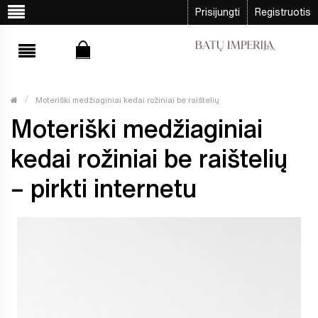
Prisijungti
Registruotis
Moteriški medžiaginiai kedai rožiniai be raištelių
Moteriški medžiaginiai
kedai rožiniai be raištelių
– pirkti internetu