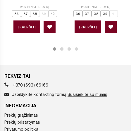
PASIRINKITE DYDĮ
PASIRINKITE DYDĮ
36
37
38
39
40
36
37
38
39
41
Į KREPŠELĮ
Į KREPŠELĮ
REKVIZITAI
+370 (693) 66166
Užpildykite kontaktinę formą
Susisiekite su mumis
INFORMACIJA
Prekių grąžinimas
Prekių pristatymas
Privatumo politika