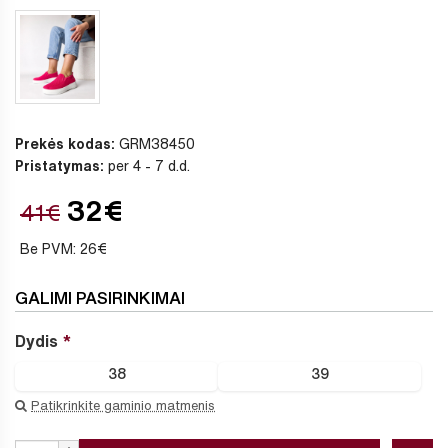
Prekės kodas:
GRM38450
Pristatymas:
per 4 - 7 d.d.
32€
41€
Be PVM: 26€
GALIMI PASIRINKIMAI
Dydis
38
39
Patikrinkite gaminio matmenis