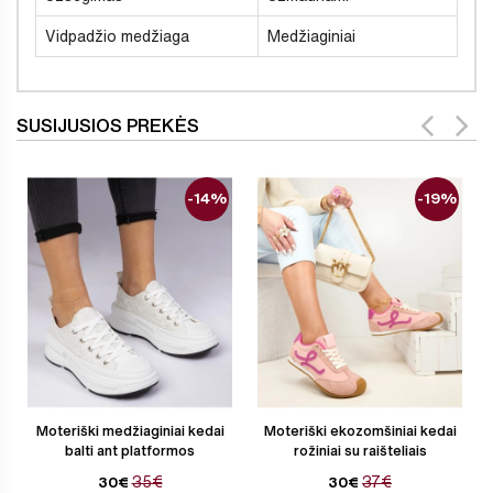
Vidpadžio medžiaga
Medžiaginiai
SUSIJUSIOS PREKĖS
-14%
-19%
Moteriški medžiaginiai kedai
Moteriški ekozomšiniai kedai
balti ant platformos
rožiniai su raišteliais
35€
37€
30€
30€