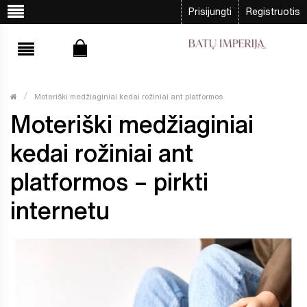
Prisijungti
Registruotis
Moteriški medžiaginiai kedai rožiniai ant platformos
Moteriški medžiaginiai
kedai rožiniai ant
platformos – pirkti
internetu