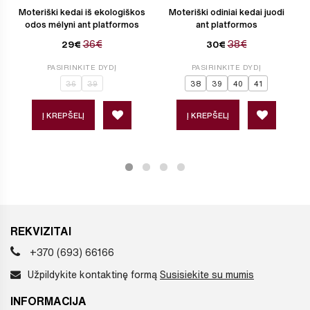
Moteriški kedai iš ekologiškos
Moteriški odiniai kedai juodi
odos mėlyni ant platformos
ant platformos
36€
38€
29€
30€
PASIRINKITE DYDĮ
PASIRINKITE DYDĮ
36
39
38
39
40
41
Į KREPŠELĮ
Į KREPŠELĮ
REKVIZITAI
+370 (693) 66166
Užpildykite kontaktinę formą
Susisiekite su mumis
INFORMACIJA