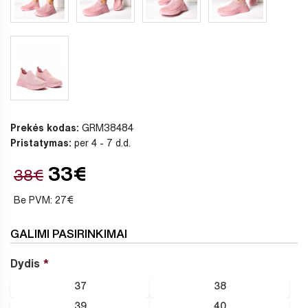
Prekės kodas:
GRM38484
Pristatymas:
per 4 - 7 d.d.
33€
38€
Be PVM: 27€
GALIMI PASIRINKIMAI
Dydis
37
38
39
40