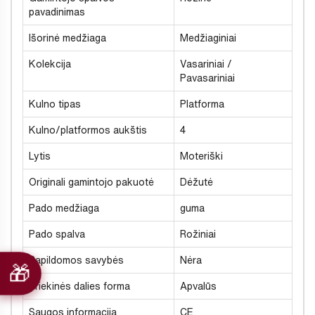
pavadinimas
Išorinė medžiaga
Medžiaginiai
Kolekcija
Vasariniai /
Pavasariniai
Kulno tipas
Platforma
Kulno/platformos aukštis
4
Lytis
Moteriški
Originali gamintojo pakuotė
Dėžutė
Pado medžiaga
guma
Pado spalva
Rožiniai
Papildomos savybės
Nėra
Priekinės dalies forma
Apvalūs
Saugos informacija
CE