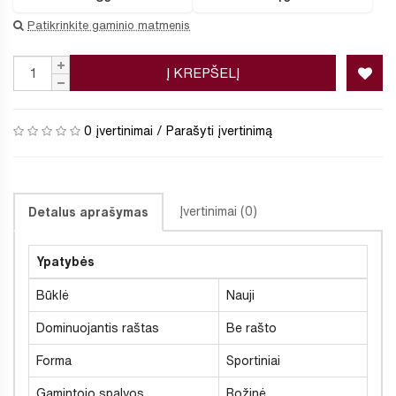
Patikrinkite gaminio matmenis
Į KREPŠELĮ
0 įvertinimai
/
Parašyti įvertinimą
Įvertinimai (0)
Detalus aprašymas
Ypatybės
Būklė
Nauji
Dominuojantis raštas
Be rašto
Forma
Sportiniai
Gamintojo spalvos
Rožinė