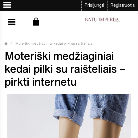
Prisijungti
Registruotis
Moteriški medžiaginiai kedai pilki su raišteliais
Moteriški medžiaginiai
kedai pilki su raišteliais –
pirkti internetu