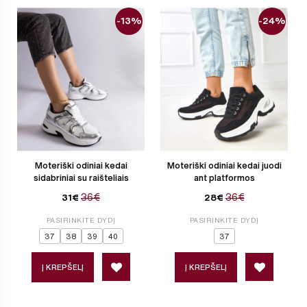
-13%
-24%
Moteriški odiniai kedai
Moteriški odiniai kedai juodi
sidabriniai su raišteliais
ant platformos
36€
36€
31€
28€
PASIRINKITE DYDĮ
PASIRINKITE DYDĮ
37
38
39
40
37
Į KREPŠELĮ
Į KREPŠELĮ