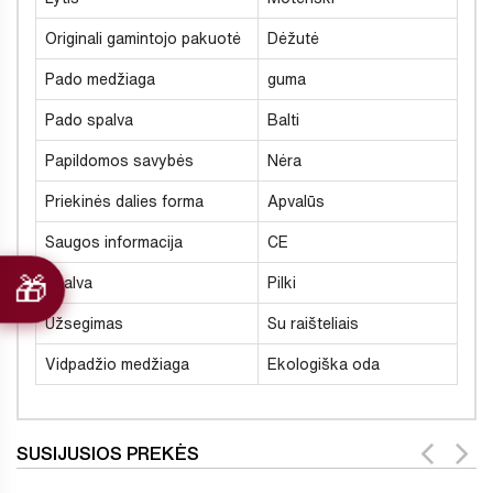
Originali gamintojo pakuotė
Dėžutė
Pado medžiaga
guma
Pado spalva
Balti
Papildomos savybės
Nėra
Priekinės dalies forma
Apvalūs
Saugos informacija
CE
Spalva
Pilki
Užsegimas
Su raišteliais
Vidpadžio medžiaga
Ekologiška oda
SUSIJUSIOS PREKĖS