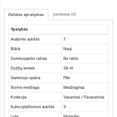
Įvertinimai (0)
Detalus aprašymas
Ypatybės
Avalynės aukštis
7
Būklė
Nauji
Dominuojantis raštas
Be rašto
Dydžių lentelė
36-41
Gamintojo spalva
Pilki
Išorinė medžiaga
Medžiaginiai
Kolekcija
Vasariniai / Pavasariniai
Kulno/platformos aukštis
3
Lytis
Moteriški