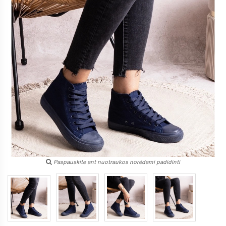
Paspauskite ant nuotraukos norėdami padidinti