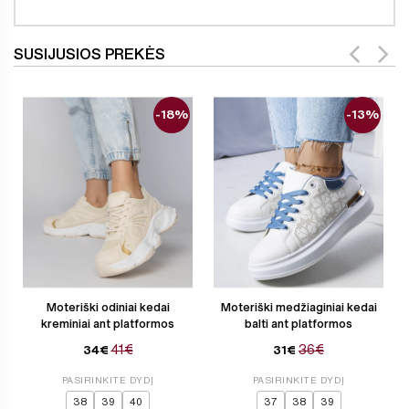
SUSIJUSIOS PREKĖS
-18%
-13%
Moteriški odiniai kedai
Moteriški medžiaginiai kedai
kreminiai ant platformos
balti ant platformos
41€
36€
34€
31€
PASIRINKITE DYDĮ
PASIRINKITE DYDĮ
38
39
40
37
38
39