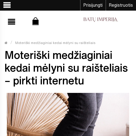
Prisijungti
Registruotis
Moteriški medžiaginiai kedai mėlyni su raišteliais
Moteriški medžiaginiai
kedai mėlyni su raišteliais
– pirkti internetu