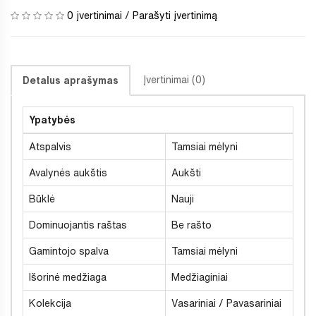
0 įvertinimai
/
Parašyti įvertinimą
Įvertinimai (0)
Detalus aprašymas
Ypatybės
Atspalvis
Tamsiai mėlyni
Avalynės aukštis
Aukšti
Būklė
Nauji
Dominuojantis raštas
Be rašto
Gamintojo spalva
Tamsiai mėlyni
Išorinė medžiaga
Medžiaginiai
Kolekcija
Vasariniai / Pavasariniai