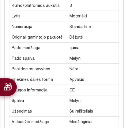
Kulno/platformos aukštis
3
Lytis
Moteriški
Numeracija
Standartinė
Originali gamintojo pakuotė
Dėžutė
Pado medžiaga
guma
Pado spalva
Mėlyni
Papildomos savybės
Nėra
Priekinės dalies forma
Apvalūs
Saugos informacija
CE
Spalva
Mėlyni
Užsegimas
Su raišteliais
Vidpadžio medžiaga
Medžiaginiai