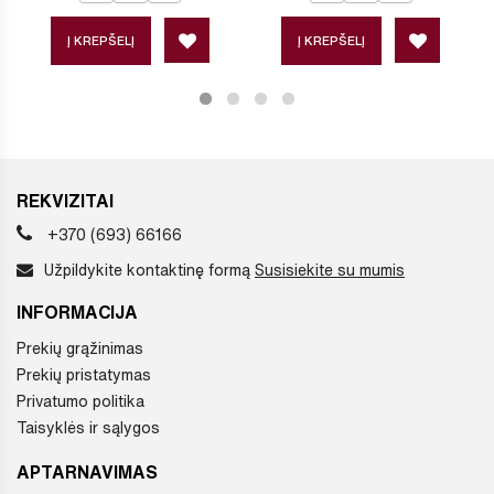
Į KREPŠELĮ
Į KREPŠELĮ
REKVIZITAI
+370 (693) 66166
Užpildykite kontaktinę formą
Susisiekite su mumis
INFORMACIJA
Prekių grąžinimas
Prekių pristatymas
Privatumo politika
Taisyklės ir sąlygos
APTARNAVIMAS