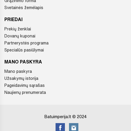
Grąžinimo forma
Svetainės žemėlapis
PRIEDAI
Prekių ženklai
Dovanų kuponai
Partnerystės programa
Specialūs pasiūlymai
MANO PASKYRA
Mano paskyra
Užsakymų istorija
Pageidavimų sąrašas
Naujienų prenumerata
Batuimperija.lt © 2024