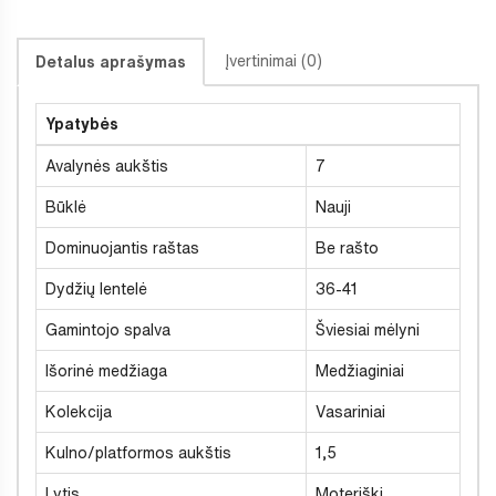
Įvertinimai (0)
Detalus aprašymas
Ypatybės
Avalynės aukštis
7
Būklė
Nauji
Dominuojantis raštas
Be rašto
Dydžių lentelė
36-41
Gamintojo spalva
Šviesiai mėlyni
Išorinė medžiaga
Medžiaginiai
Kolekcija
Vasariniai
Kulno/platformos aukštis
1,5
Lytis
Moteriški