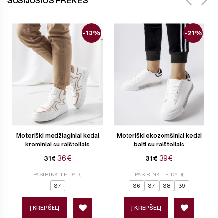
SUSIJUSIOS PREKĖS
-13%
-21%
Moteriški medžiaginiai kedai
Moteriški ekozomšiniai kedai
kreminiai su raišteliais
balti su raišteliais
36€
39€
31€
31€
PASIRINKITE DYDĮ
PASIRINKITE DYDĮ
37
36
37
38
39
Į KREPŠELĮ
Į KREPŠELĮ