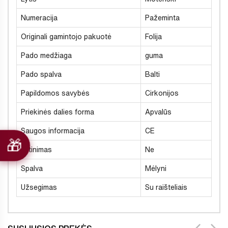
Numeracija
Pažeminta
Originali gamintojo pakuotė
Folija
Pado medžiaga
guma
Pado spalva
Balti
Papildomos savybės
Cirkonijos
Priekinės dalies forma
Apvalūs
Saugos informacija
CE
Šiltinimas
Ne
Spalva
Mėlyni
Užsegimas
Su raišteliais