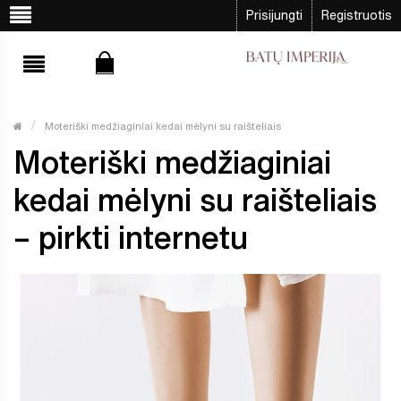
Prisijungti
Registruotis
Moteriški medžiaginiai kedai mėlyni su raišteliais
Moteriški medžiaginiai
kedai mėlyni su raišteliais
– pirkti internetu