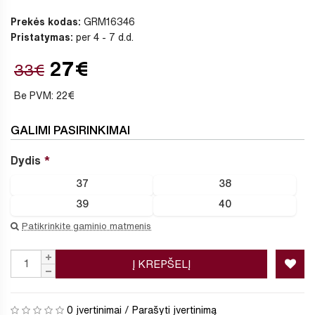
Prekės kodas:
GRM16346
Pristatymas:
per 4 - 7 d.d.
27€
33€
Be PVM: 22€
GALIMI PASIRINKIMAI
Dydis
37
38
39
40
Patikrinkite gaminio matmenis
Į KREPŠELĮ
0 įvertinimai
/
Parašyti įvertinimą