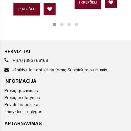
Į KREPŠELĮ
Į KREPŠELĮ
REKVIZITAI
+370 (693) 66166
Užpildykite kontaktinę formą
Susisiekite su mumis
INFORMACIJA
Prekių grąžinimas
Prekių pristatymas
Privatumo politika
Taisyklės ir sąlygos
APTARNAVIMAS