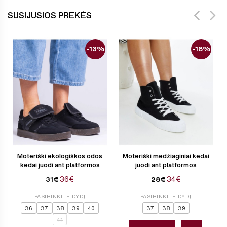
SUSIJUSIOS PREKĖS
-13%
-18%
Moteriški ekologiškos odos
Moteriški medžiaginiai kedai
kedai juodi ant platformos
juodi ant platformos
36€
34€
31€
28€
PASIRINKITE DYDĮ
PASIRINKITE DYDĮ
36
37
38
39
40
37
38
39
41