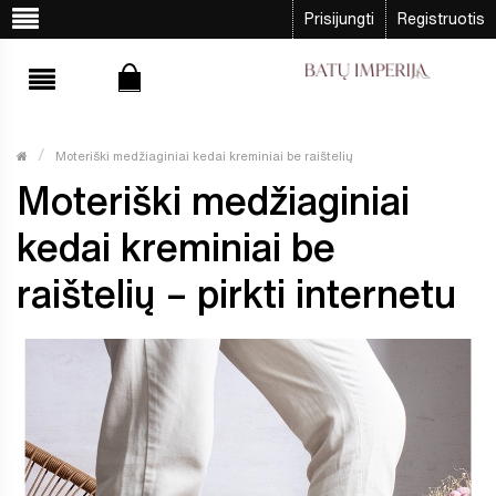
Prisijungti
Registruotis
Moteriški medžiaginiai kedai kreminiai be raištelių
Moteriški medžiaginiai
kedai kreminiai be
raištelių – pirkti internetu