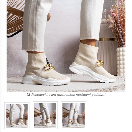
Paspauskite ant nuotraukos norėdami padidinti