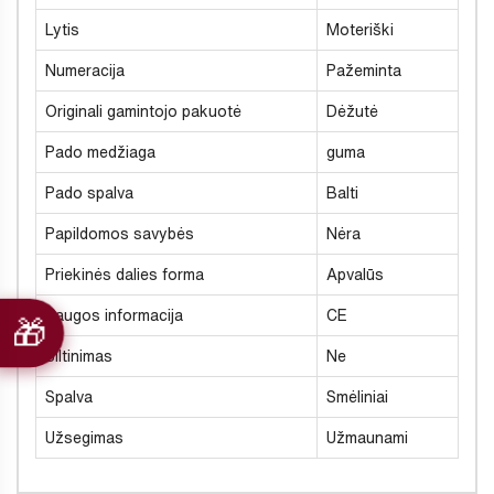
Lytis
Moteriški
Numeracija
Pažeminta
Originali gamintojo pakuotė
Dėžutė
Pado medžiaga
guma
Pado spalva
Balti
Papildomos savybės
Nėra
Priekinės dalies forma
Apvalūs
Saugos informacija
CE
Šiltinimas
Ne
Spalva
Smėliniai
Užsegimas
Užmaunami