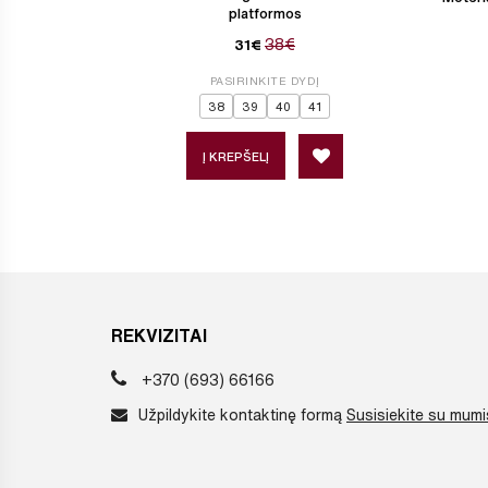
platformos
38€
31€
PASIRINKITE DYDĮ
38
39
40
41
Į KREPŠELĮ
REKVIZITAI
+370 (693) 66166
Užpildykite kontaktinę formą
Susisiekite su mumi