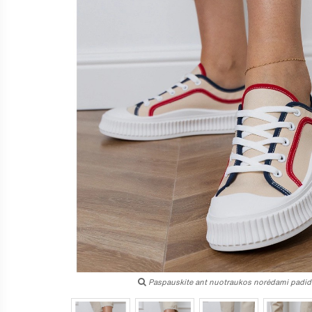
Paspauskite ant nuotraukos norėdami padidi