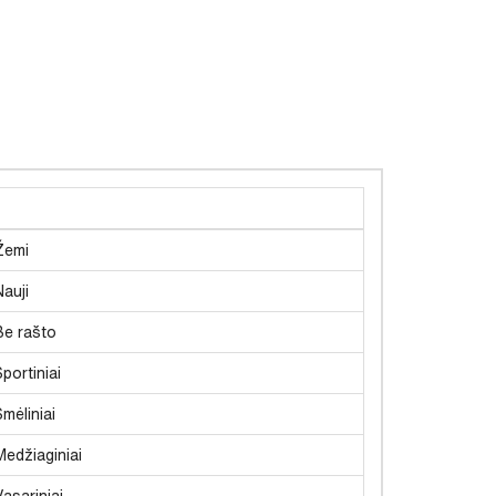
Žemi
Nauji
Be rašto
Sportiniai
Smėliniai
Medžiaginiai
Vasariniai