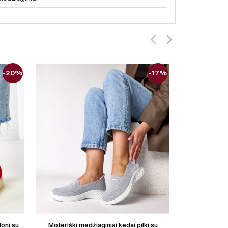
-20%
-17%
doni su
Moteriški medžiaginiai kedai pilki su
Moteriški medž