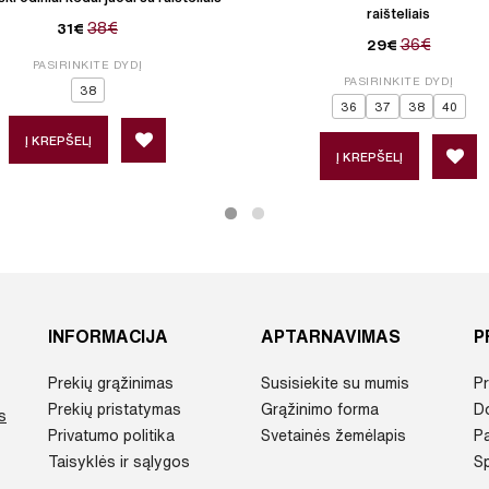
raišteliais
38€
31€
36€
29€
PASIRINKITE DYDĮ
PASIRINKITE DYDĮ
38
36
37
38
40
Į KREPŠELĮ
Į KREPŠELĮ
INFORMACIJA
APTARNAVIMAS
P
Prekių grąžinimas
Susisiekite su mumis
Pr
Prekių pristatymas
Grąžinimo forma
D
s
Privatumo politika
Svetainės žemėlapis
P
Taisyklės ir sąlygos
Sp