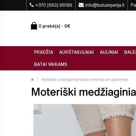
+370 (693) 66166
info@batuimperija.lt
Pa
0 prekė(s) - 0€
PRADŽIA
AUKŠTAKULNIAI
AULINIAI
BALE
BATAI VAIKAMS
Moteriški medžiaginiai kedai kreminiai ant platformos
Moteriški medžiaginiai