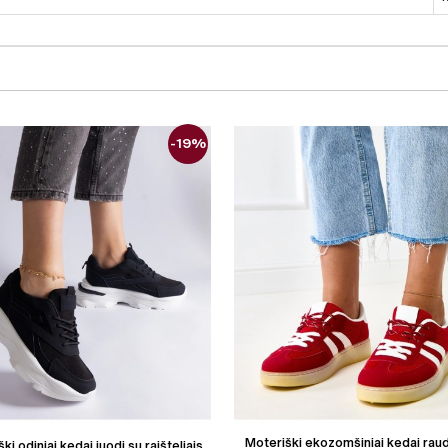
-19%
Moteriški ekozomšiniai kedai rau
ki odiniai kedai juodi su raišteliais