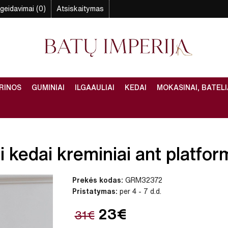
geidavimai (0)
Atsiskaitymas
RINOS
GUMINIAI
ILGAAULIAI
KEDAI
MOKASINAI, BATELI
 kedai kreminiai ant platform
Prekės kodas:
GRM32372
Pristatymas:
per 4 - 7 d.d.
23€
31€