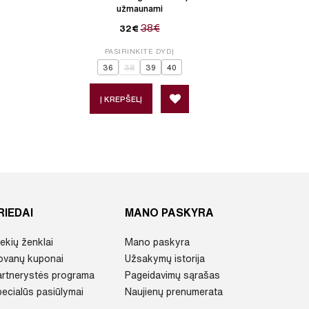
užmaunami
38€
32€
PASIRINKITE DYDĮ
P
36
38
39
40
Į KREPŠELĮ
Į 
RIEDAI
MANO PASKYRA
ekių ženklai
Mano paskyra
ovanų kuponai
Užsakymų istorija
artnerystės programa
Pageidavimų sąrašas
ecialūs pasiūlymai
Naujienų prenumerata