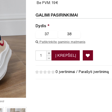
Be PVM: 19€
GALIMI PASIRINKIMAI
Dydis
37
38
Patikrinkite gaminio matmenis
Į KREPŠELĮ
0 įvertinimai
/
Parašyti įvertinimą
nti