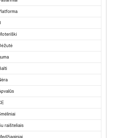
Platforma
3
Moteriški
Dėžutė
guma
alti
Nėra
Apvalūs
CE
Smėliniai
u raišteliais
Medžiaginiai