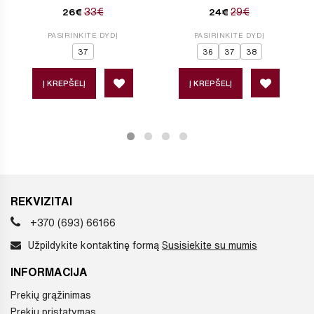
33€
29€
26€
24€
PASIRINKITE DYDĮ
PASIRINKITE DYDĮ
37
36
37
38
Į KREPŠELĮ
Į KREPŠELĮ
REKVIZITAI
+370 (693) 66166
Užpildykite kontaktinę formą
Susisiekite su mumis
INFORMACIJA
Prekių grąžinimas
Prekių pristatymas