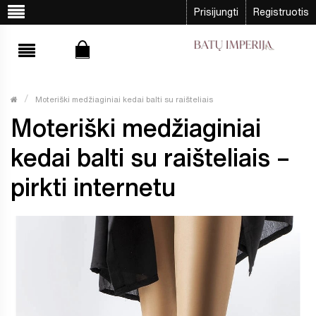
Prisijungti
Registruotis
Moteriški medžiaginiai kedai balti su raišteliais
Moteriški medžiaginiai
kedai balti su raišteliais –
pirkti internetu