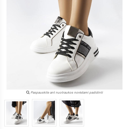
Paspauskite ant nuotraukos norėdami padidinti