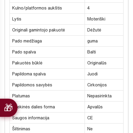
Kulno/platformos aukštis
4
Lytis
Moteriški
Originali gamintojo pakuotė
Dėžutė
Pado medžiaga
guma
Pado spalva
Balti
Pakuotės būklė
Originalūs
Papildoma spalva
Juodi
Papildomos savybės
Cirkonijos
Platumas
Nepasirinkta
Priekinės dalies forma
Apvalūs
Saugos informacija
CE
Šiltinimas
Ne