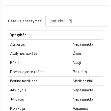
Įvertinimai (0)
Detalus aprašymas
Ypatybės
Atspalvis
Nepasirinkta
Avalynės aukštis
Žemi
Būklė
Nauji
Dominuojantis raštas
Be rašto
Išorinė medžiaga
Medžiaginiai
JAV dydis
Nepasirinkta
JK dydis
Nepasirinkta
Kolekcija
Vasariniai