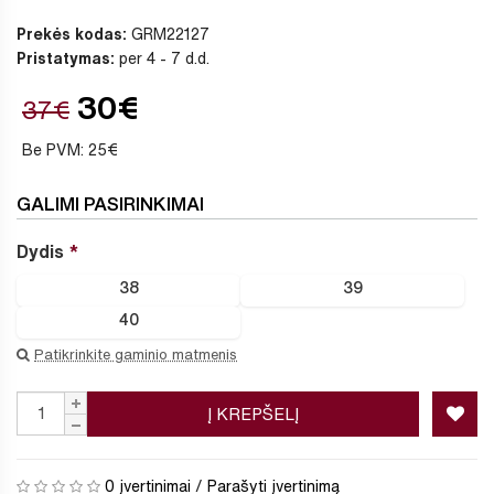
Prekės kodas:
GRM22127
Pristatymas:
per 4 - 7 d.d.
30€
37€
Be PVM: 25€
GALIMI PASIRINKIMAI
Dydis
38
39
40
Patikrinkite gaminio matmenis
Į KREPŠELĮ
0 įvertinimai
/
Parašyti įvertinimą