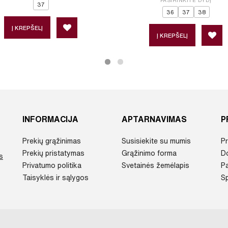
PASIRINKITE DYDĮ
37
36
37
38
Į KREPŠELĮ
Į KREPŠELĮ
INFORMACIJA
APTARNAVIMAS
P
Prekių grąžinimas
Susisiekite su mumis
Pr
Prekių pristatymas
Grąžinimo forma
D
s
Privatumo politika
Svetainės žemėlapis
P
Taisyklės ir sąlygos
Sp