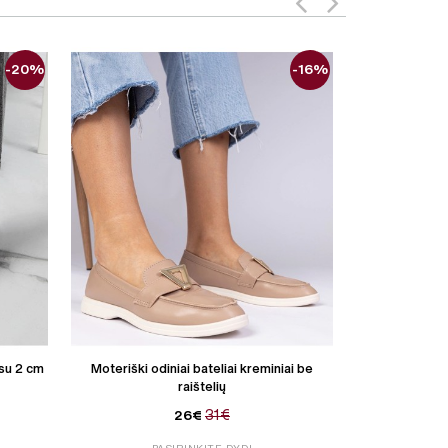
-20%
-16%
 su 2 cm
Moteriški odiniai bateliai kreminiai be
Moteriški odini
raištelių
31€
26€
P