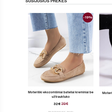
SUSIJUSIOS PREKĖS
-19%
Moteriški ekozomšiniai bateliai kreminiai be
Moteri
užtrauktuko
39€
32€