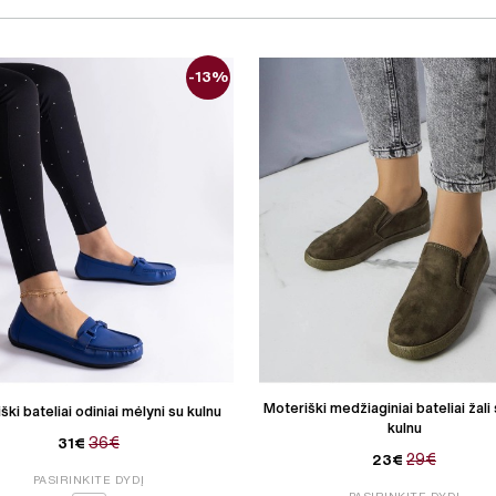
-13%
Moteriški medžiaginiai bateliai žali
ški bateliai odiniai mėlyni su kulnu
kulnu
36€
31€
29€
23€
PASIRINKITE DYDĮ