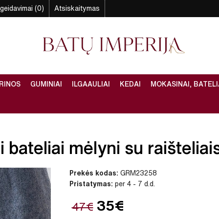
geidavimai (0)
Atsiskaitymas
RINOS
GUMINIAI
ILGAAULIAI
KEDAI
MOKASINAI, BATELI
bateliai mėlyni su raišteliais
Prekės kodas:
GRM23258
Pristatymas:
per 4 - 7 d.d.
35€
47€