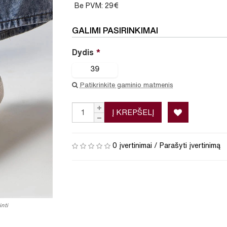
Be PVM: 29€
GALIMI PASIRINKIMAI
Dydis
39
Patikrinkite gaminio matmenis
Į KREPŠELĮ
0 įvertinimai
/
Parašyti įvertinimą
nti