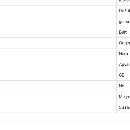
Dėžu
guma
Balti
Origi
Nėra
Apval
CE
Ne
Mėlyn
Su rai