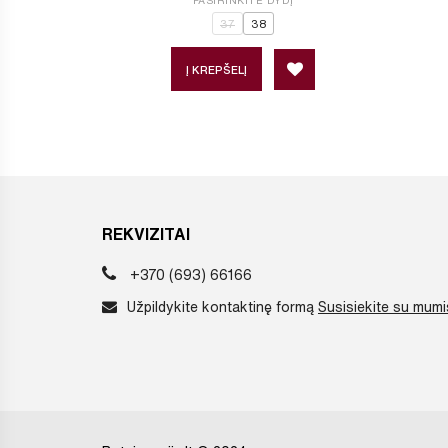
PASIRINKITE DYDĮ
37
38
Į KREPŠELĮ
REKVIZITAI
+370 (693) 66166
Užpildykite kontaktinę formą
Susisiekite su mumi