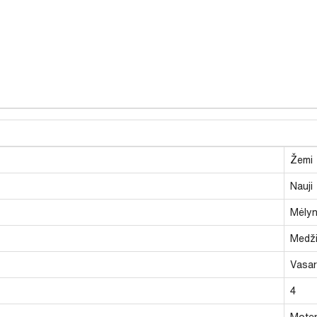
Žemi
Nauji
Mėlyn
Medži
Vasari
4
Moter