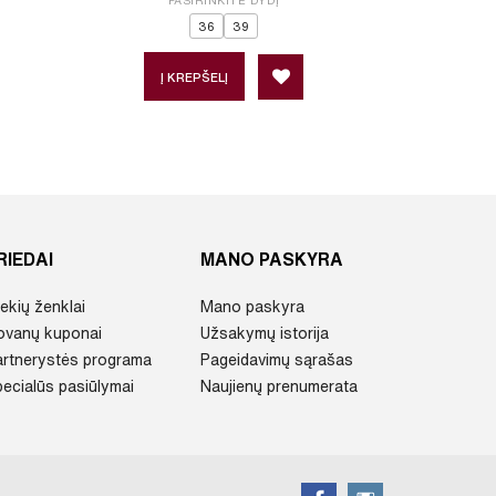
PASIRINKITE DYDĮ
36
39
Į 
Į KREPŠELĮ
RIEDAI
MANO PASKYRA
ekių ženklai
Mano paskyra
ovanų kuponai
Užsakymų istorija
artnerystės programa
Pageidavimų sąrašas
ecialūs pasiūlymai
Naujienų prenumerata