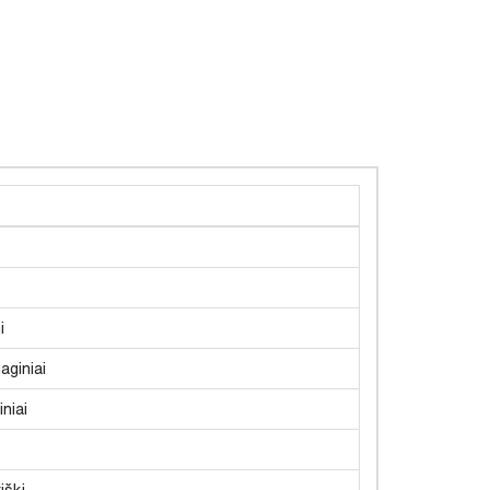
i
aginiai
niai
iški