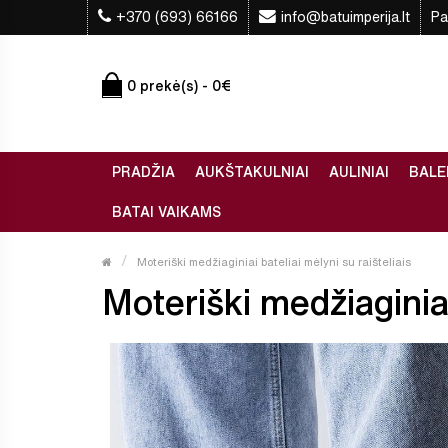
+370 (693) 66166
info@batuimperija.lt
Pa
0 prekė(s) - 0€
PRADŽIA
AUKŠTAKULNIAI
AULINIAI
BALE
BATAI VAIKAMS
Moteriški medžiaginiai bateliai mėlyni su raišteliais
Moteriški medžiaginiai 