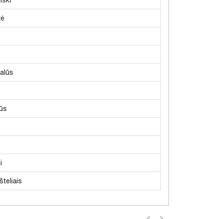
tė
nalūs
ūs
i
šteliais