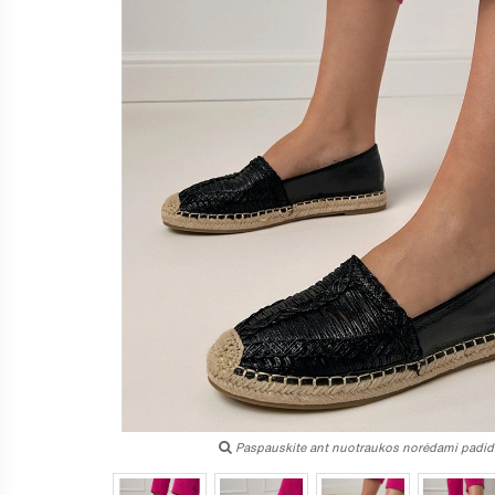
Paspauskite ant nuotraukos norėdami padidi