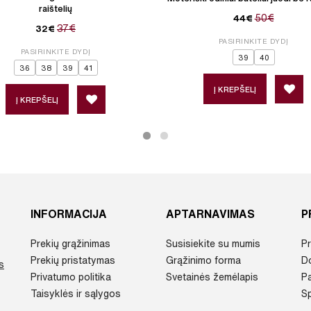
raištelių
50€
44€
37€
32€
PASIRINKITE DYDĮ
PASIRINKITE DYDĮ
39
40
36
38
39
41
Į KREPŠELĮ
Į KREPŠELĮ
INFORMACIJA
APTARNAVIMAS
P
Prekių grąžinimas
Susisiekite su mumis
Pr
Prekių pristatymas
Grąžinimo forma
D
s
Privatumo politika
Svetainės žemėlapis
P
Taisyklės ir sąlygos
Sp