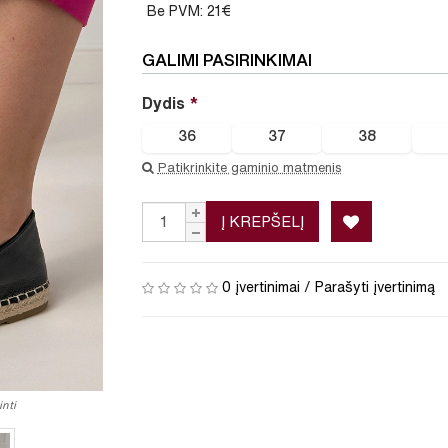
Be PVM: 21€
GALIMI PASIRINKIMAI
Dydis
36
37
38
Patikrinkite gaminio matmenis
Į KREPŠELĮ
0 įvertinimai
/
Parašyti įvertinimą
nti