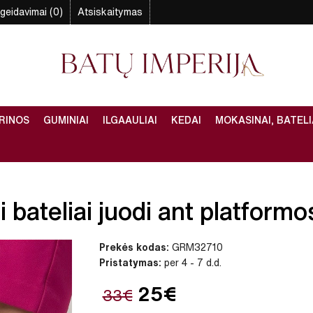
geidavimai (0)
Atsiskaitymas
RINOS
GUMINIAI
ILGAAULIAI
KEDAI
MOKASINAI, BATELI
 bateliai juodi ant platformos
Prekės kodas:
GRM32710
Pristatymas:
per 4 - 7 d.d.
25€
33€