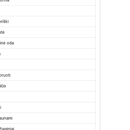
riški
utė
tinė oda
a
oruoti
lūs
i
aunami
iaginiai