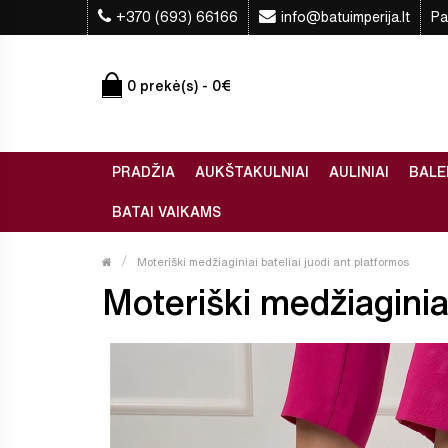
+370 (693) 66166
info@batuimperija.lt
Pa
0 prekė(s) - 0€
PRADŽIA
AUKŠTAKULNIAI
AULINIAI
BALE
BATAI VAIKAMS
Moteriški medžiaginiai bateliai juodi ant platformos
Moteriški medžiaginiai