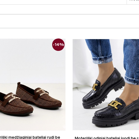
-14%
iški medžiaginiai bateliai rudi be
Moteriški odiniai bateliai juodi be r