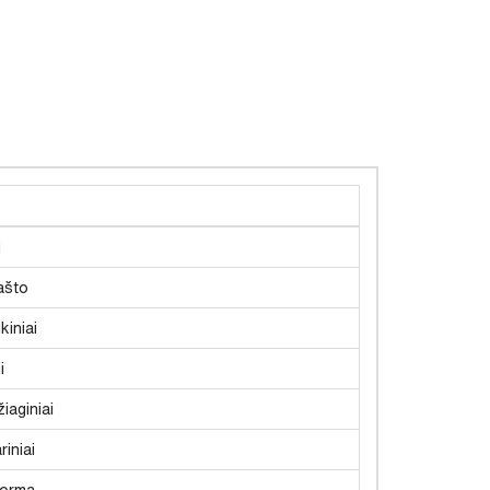
i
ašto
kiniai
i
iaginiai
riniai
forma