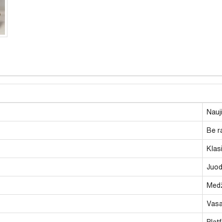
Nauj
Be r
Klasi
Juod
Medž
Vasa
Plat