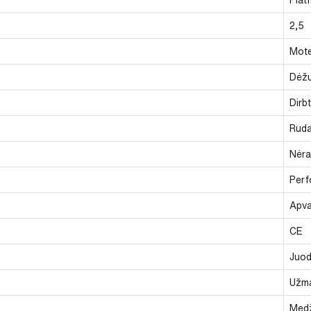
2,5
Mote
Dėž
Dirb
Rud
Nėra
Perf
Apva
CE
Juod
Užm
Medž