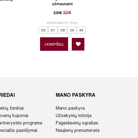
užmaunami
32€
26€
PASIRINKITE DYDĮ
P
36
37
38
39
40
Į KREPŠELĮ
Į 
RIEDAI
MANO PASKYRA
ekių ženklai
Mano paskyra
ovanų kuponai
Užsakymų istorija
artnerystės programa
Pageidavimų sąrašas
ecialūs pasiūlymai
Naujienų prenumerata