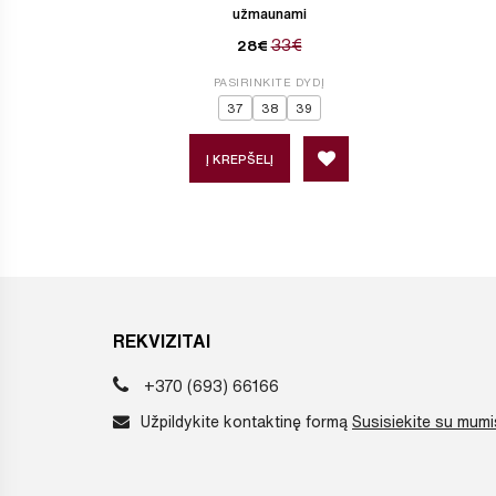
užmaunami
33€
28€
PASIRINKITE DYDĮ
37
38
39
Į KREPŠELĮ
REKVIZITAI
+370 (693) 66166
Užpildykite kontaktinę formą
Susisiekite su mumi