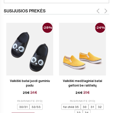
SUSIJUSIOS PREKĖS
-28%
-24%
Vaikiški batai juodi guminiu
Vaikiški medžiaginiai batai
padu
geltoni be raištelių
34€
31€
25€
24€
PASIRINKITE DYDĮ
PASIRINKITE DYDĮ
30/31
32/33
for child 35
30
31
32
33
34