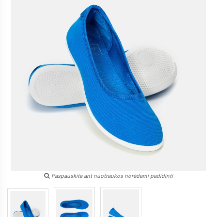
Paspauskite ant nuotraukos norėdami padidinti