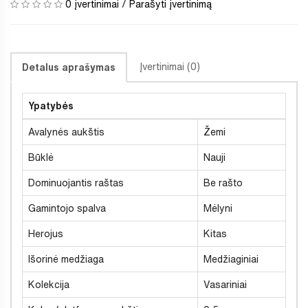
0 įvertinimai
/
Parašyti įvertinimą
Įvertinimai (0)
Detalus aprašymas
Ypatybės
Avalynės aukštis
Žemi
Būklė
Nauji
Dominuojantis raštas
Be rašto
Gamintojo spalva
Mėlyni
Herojus
Kitas
Išorinė medžiaga
Medžiaginiai
Kolekcija
Vasariniai