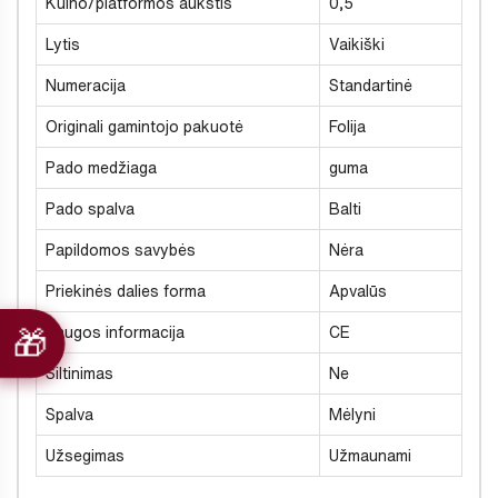
Kulno/platformos aukštis
0,5
Lytis
Vaikiški
Numeracija
Standartinė
Originali gamintojo pakuotė
Folija
Pado medžiaga
guma
Pado spalva
Balti
Papildomos savybės
Nėra
Priekinės dalies forma
Apvalūs
Saugos informacija
CE
Šiltinimas
Ne
Spalva
Mėlyni
Užsegimas
Užmaunami