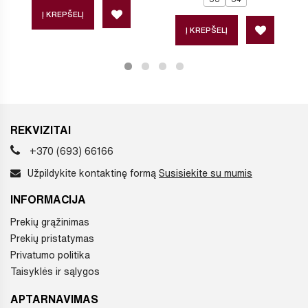
Į KREPŠELĮ
Į KREPŠELĮ
REKVIZITAI
+370 (693) 66166
Užpildykite kontaktinę formą
Susisiekite su mumis
INFORMACIJA
Prekių grąžinimas
Prekių pristatymas
Privatumo politika
Taisyklės ir sąlygos
APTARNAVIMAS