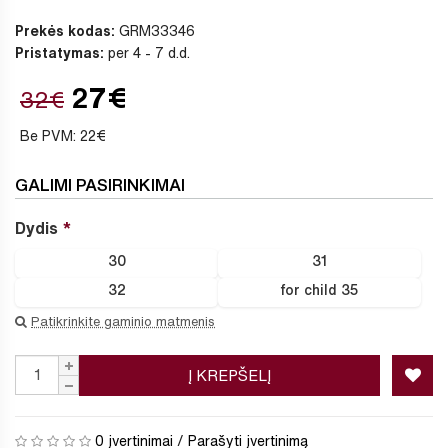
Prekės kodas:
GRM33346
Pristatymas:
per 4 - 7 d.d.
27€
32€
Be PVM: 22€
GALIMI PASIRINKIMAI
Dydis
30
31
32
for child 35
Patikrinkite gaminio matmenis
Į KREPŠELĮ
0 įvertinimai
/
Parašyti įvertinimą