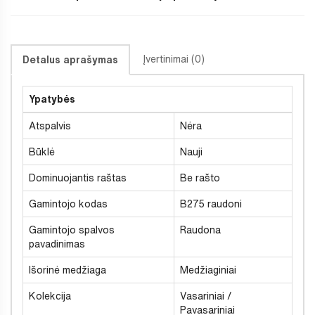
Įvertinimai (0)
Detalus aprašymas
Ypatybės
Atspalvis
Nėra
Būklė
Nauji
Dominuojantis raštas
Be rašto
Gamintojo kodas
B275 raudoni
Gamintojo spalvos
Raudona
pavadinimas
Išorinė medžiaga
Medžiaginiai
Kolekcija
Vasariniai /
Pavasariniai