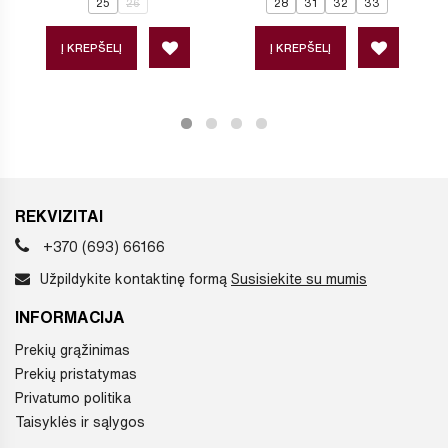
25
26
28
31
32
33
Į KREPŠELĮ
Į KREPŠELĮ
REKVIZITAI
+370 (693) 66166
Užpildykite kontaktinę formą
Susisiekite su mumis
INFORMACIJA
Prekių grąžinimas
Prekių pristatymas
Privatumo politika
Taisyklės ir sąlygos