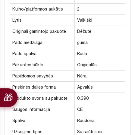
Kulno/platformos aukštis
2
Lytis
Vaikiški
Originali gamintojo pakuotė
Dėžutė
Pado medžiaga
guma
Pado spalva
Ruda
Pakuotės būklė
Originalūs
Papildomos savybės
Nėra
Priekinės dalies forma
Apvalūs
Produkto svoris su pakuote
0.390
Saugos informacija
CE
Spalva
Raudona
Užsegimo tipas
Su raišteliais