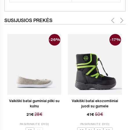
SUSIJUSIOS PREKĖS
-26%
-17%
Vaikiški batai guminiai pilki su
Vaikiški batai ekozomšiniai
kulnu
juodi su gumele
28€
50€
21€
41€
PASIRINKITE DYDĮ
PASIRINKITE DYDĮ