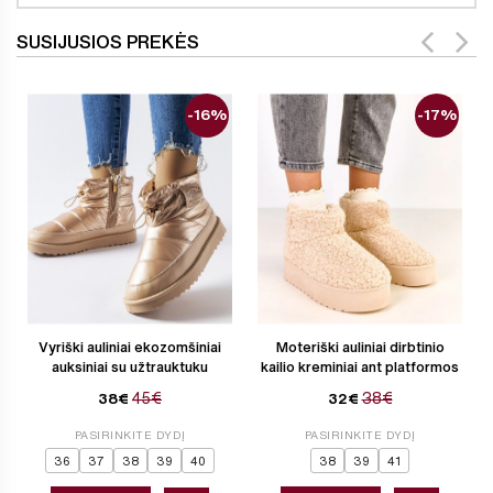
SUSIJUSIOS PREKĖS
-16%
-17%
Vyriški auliniai ekozomšiniai
Moteriški auliniai dirbtinio
auksiniai su užtrauktuku
kailio kreminiai ant platformos
45€
38€
38€
32€
PASIRINKITE DYDĮ
PASIRINKITE DYDĮ
36
37
38
39
40
38
39
41