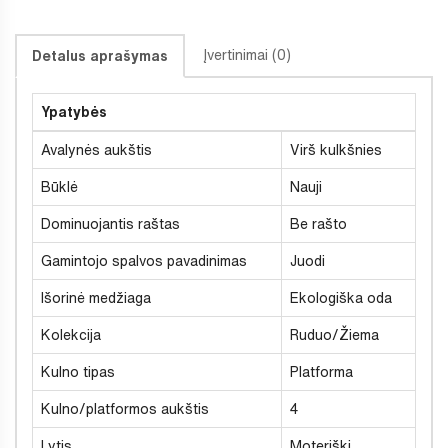
Įvertinimai (0)
Detalus aprašymas
Ypatybės
Avalynės aukštis
Virš kulkšnies
Būklė
Nauji
Dominuojantis raštas
Be rašto
Gamintojo spalvos pavadinimas
Juodi
Išorinė medžiaga
Ekologiška oda
Kolekcija
Ruduo/Žiema
Kulno tipas
Platforma
Kulno/platformos aukštis
4
Lytis
Moteriški