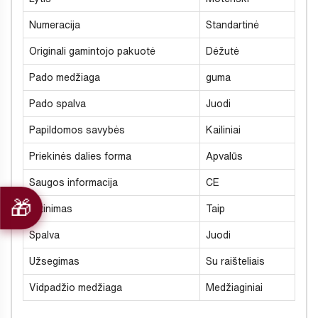
Numeracija
Standartinė
Originali gamintojo pakuotė
Dėžutė
Pado medžiaga
guma
Pado spalva
Juodi
Papildomos savybės
Kailiniai
Priekinės dalies forma
Apvalūs
Saugos informacija
CE
Šiltinimas
Taip
Spalva
Juodi
Užsegimas
Su raišteliais
Vidpadžio medžiaga
Medžiaginiai