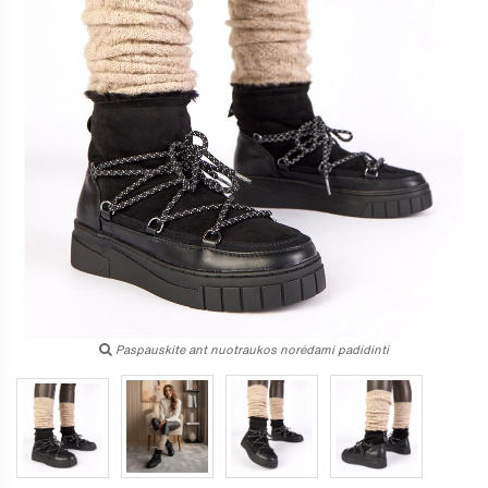
Paspauskite ant nuotraukos norėdami padidinti