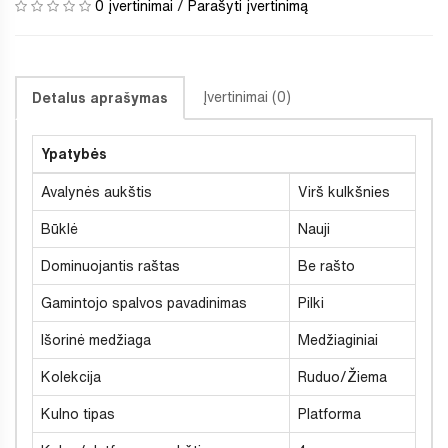
0 įvertinimai
/
Parašyti įvertinimą
Įvertinimai (0)
Detalus aprašymas
Ypatybės
Avalynės aukštis
Virš kulkšnies
Būklė
Nauji
Dominuojantis raštas
Be rašto
Gamintojo spalvos pavadinimas
Pilki
Išorinė medžiaga
Medžiaginiai
Kolekcija
Ruduo/Žiema
Kulno tipas
Platforma