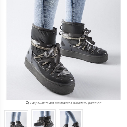
Paspauskite ant nuotraukos norėdami padidinti