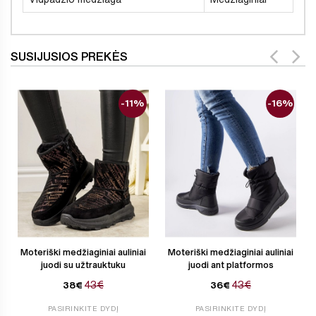
SUSIJUSIOS PREKĖS
-11%
-16%
Moteriški medžiaginiai auliniai
Moteriški medžiaginiai auliniai
juodi su užtrauktuku
juodi ant platformos
43€
43€
38€
36€
PASIRINKITE DYDĮ
PASIRINKITE DYDĮ