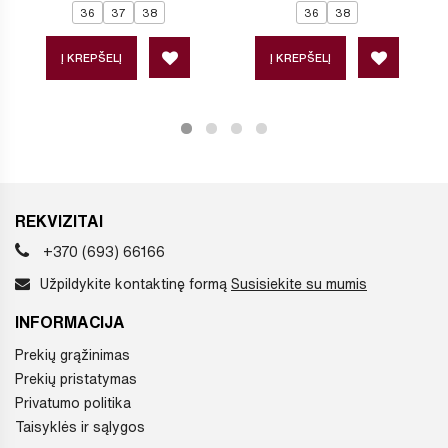
36
37
38
36
38
Į KREPŠELĮ
Į KREPŠELĮ
REKVIZITAI
+370 (693) 66166
Užpildykite kontaktinę formą
Susisiekite su mumis
INFORMACIJA
Prekių grąžinimas
Prekių pristatymas
Privatumo politika
Taisyklės ir sąlygos