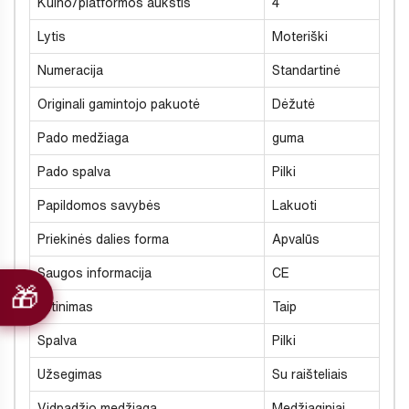
Kulno/platformos aukštis
4
Lytis
Moteriški
Numeracija
Standartinė
Originali gamintojo pakuotė
Dėžutė
Pado medžiaga
guma
Pado spalva
Pilki
Papildomos savybės
Lakuoti
Priekinės dalies forma
Apvalūs
Saugos informacija
CE
Šiltinimas
Taip
Spalva
Pilki
Užsegimas
Su raišteliais
Vidpadžio medžiaga
Medžiaginiai