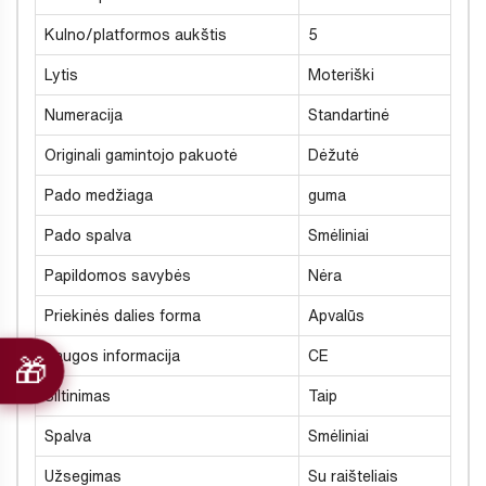
Kulno/platformos aukštis
5
Lytis
Moteriški
Numeracija
Standartinė
Originali gamintojo pakuotė
Dėžutė
Pado medžiaga
guma
Pado spalva
Smėliniai
Papildomos savybės
Nėra
Priekinės dalies forma
Apvalūs
Saugos informacija
CE
Šiltinimas
Taip
Spalva
Smėliniai
Užsegimas
Su raišteliais