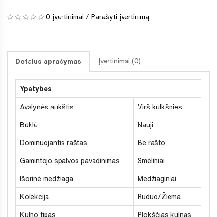
0 įvertinimai
/
Parašyti įvertinimą
Įvertinimai (0)
Detalus aprašymas
Ypatybės
Avalynės aukštis
Virš kulkšnies
Būklė
Nauji
Dominuojantis raštas
Be rašto
Gamintojo spalvos pavadinimas
Smėliniai
Išorinė medžiaga
Medžiaginiai
Kolekcija
Ruduo/Žiema
Kulno tipas
Plokščias kulnas