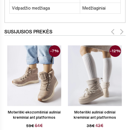
Vidpadžio medžiaga
Medžiaginiai
SUSIJUSIOS PREKĖS
-7%
-12%
Moteriški ekozomšiniai auliniai
Moteriški auliniai odiniai
kreminiai ant platformos
kreminiai ant platformos
64€
43€
59€
38€