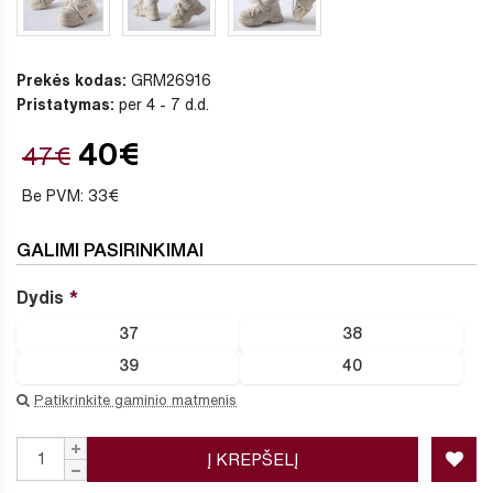
Prekės kodas:
GRM26916
Pristatymas:
per 4 - 7 d.d.
40€
47€
Be PVM: 33€
GALIMI PASIRINKIMAI
Dydis
37
38
39
40
Patikrinkite gaminio matmenis
Į KREPŠELĮ