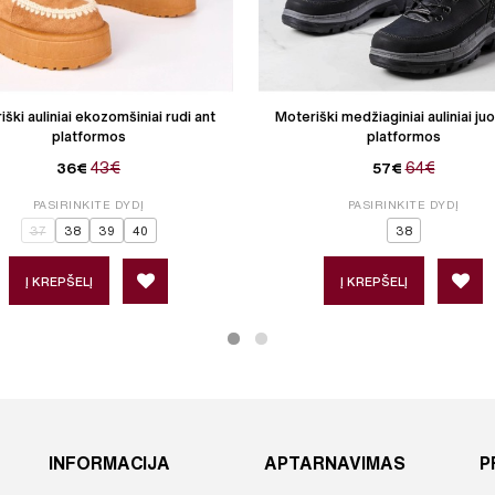
ški auliniai ekozomšiniai rudi ant
Moteriški medžiaginiai auliniai juo
platformos
platformos
43€
64€
36€
57€
PASIRINKITE DYDĮ
PASIRINKITE DYDĮ
37
38
39
40
38
Į KREPŠELĮ
Į KREPŠELĮ
INFORMACIJA
APTARNAVIMAS
P