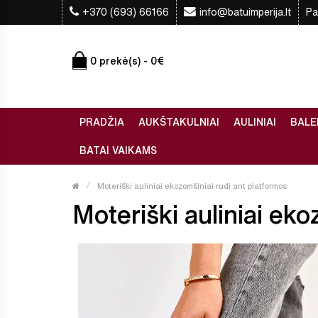
+370 (693) 66166
info@batuimperija.lt
Pa
0 prekė(s) - 0€
PRADŽIA
AUKŠTAKULNIAI
AULINIAI
BALE
BATAI VAIKAMS
Moteriški auliniai ekozomšiniai rudi ant platformos
Moteriški auliniai eko