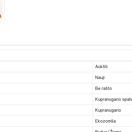
Aukšti
Nauji
Be rašto
Kupranugario spal
Kupranugario
Ekozomša
Ruduo/Žiema