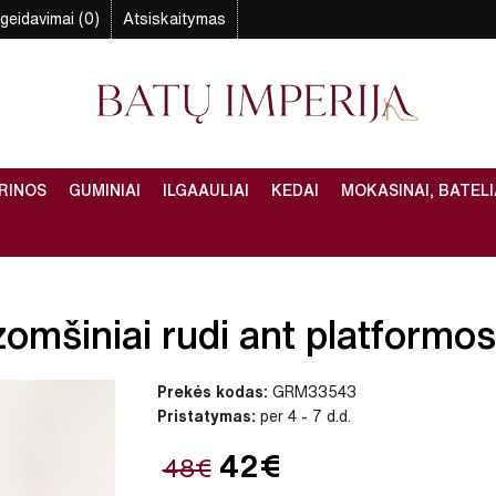
geidavimai (0)
Atsiskaitymas
RINOS
GUMINIAI
ILGAAULIAI
KEDAI
MOKASINAI, BATELI
zomšiniai rudi ant platformos 
Prekės kodas:
GRM33543
Pristatymas:
per 4 - 7 d.d.
42€
48€