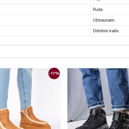
Ruda
Užmaunami
Dirbtinis kailis
-17%