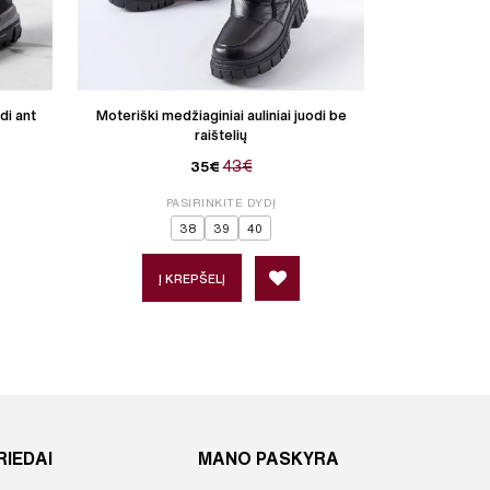
di ant
Moteriški medžiaginiai auliniai juodi be
Moteriški aulin
raištelių
43€
35€
PASIRINKITE DYDĮ
P
38
39
40
Į KREPŠELĮ
Į 
RIEDAI
MANO PASKYRA