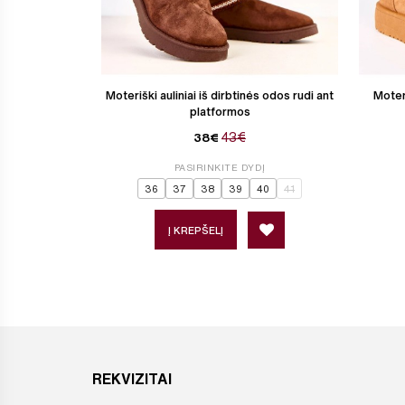
Moteriški auliniai iš dirbtinės odos rudi ant
Moteri
platformos
43€
38€
PASIRINKITE DYDĮ
36
37
38
39
40
41
Į KREPŠELĮ
REKVIZITAI