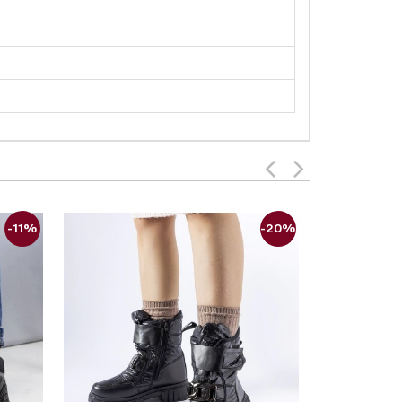
-11%
-20%