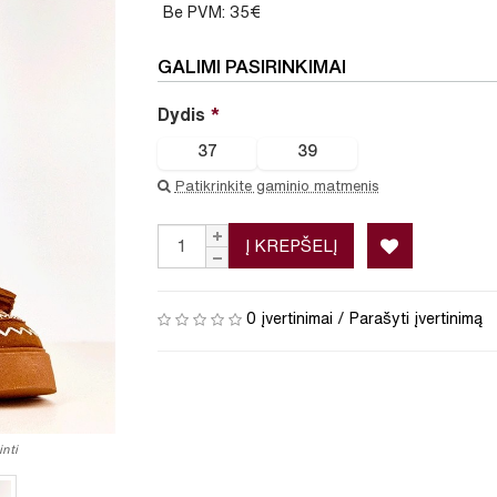
Be PVM: 35€
GALIMI PASIRINKIMAI
Dydis
37
39
Patikrinkite gaminio matmenis
Į KREPŠELĮ
0 įvertinimai
/
Parašyti įvertinimą
nti