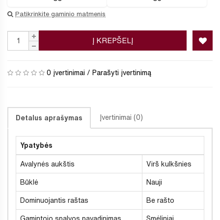
Patikrinkite gaminio matmenis
Į KREPŠELĮ
0 įvertinimai
/
Parašyti įvertinimą
Įvertinimai (0)
Detalus aprašymas
Ypatybės
Avalynės aukštis
Virš kulkšnies
Būklė
Nauji
Dominuojantis raštas
Be rašto
Gamintojo spalvos pavadinimas
Smėliniai