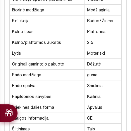
Išorinė medžiaga
Medžiaginiai
Kolekcija
Ruduo/Žiema
Kulno tipas
Platforma
Kulno/platformos aukštis
2,5
Lytis
Moteriški
Originali gamintojo pakuotė
Dėžutė
Pado medžiaga
guma
Pado spalva
Smėliniai
Papildomos savybės
Kailiniai
Priekinės dalies forma
Apvalūs
Saugos informacija
CE
Šiltinimas
Taip