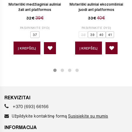
Moteriški medžiaginiai auliniai
Moteriški auliniai ekozomšiniai
žali ant platformos
juodi ant platformos
39€
40€
32€
33€
PASIRINKITE DYDĮ
PASIRINKITE DYDĮ
37
38
39
40
41
Į KREPŠELĮ
Į KREPŠELĮ
REKVIZITAI
+370 (693) 66166
Užpildykite kontaktinę formą
Susisiekite su mumis
INFORMACIJA