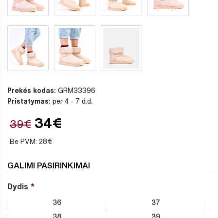
Prekės kodas:
GRM33396
Pristatymas:
per 4 - 7 d.d.
34€
39€
Be PVM: 28€
GALIMI PASIRINKIMAI
Dydis
36
37
38
39