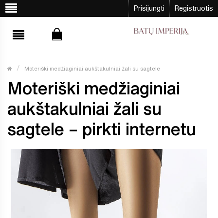
Prisijungti
Registruotis
Moteriški medžiaginiai aukštakulniai žali su sagtele
Moteriški medžiaginiai
aukštakulniai žali su
sagtele – pirkti internetu