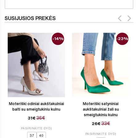
SUSIJUSIOS PREKĖS
-14%
-23%
Moteriški odiniai aukštakulniai
Moteriški satyniniai
balti su smeigtukiniu kulnu
aukštakulniai žali su
smeigtukiniu kulnu
36€
31€
33€
26€
PASIRINKITE DYDĮ
PASIRINKITE DYDĮ
37
40