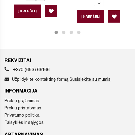
37
Į KREPŠELĮ
Į KREPŠELĮ
REKVIZITAI
+370 (693) 66166
Užpildykite kontaktinę formą
Susisiekite su mumis
INFORMACIJA
Prekių grąžinimas
Prekių pristatymas
Privatumo politika
Taisyklės ir sąlygos
APTARNAVIMAS