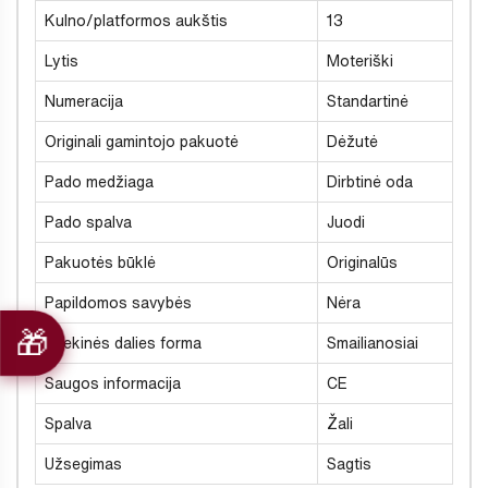
Kulno/platformos aukštis
13
Lytis
Moteriški
Numeracija
Standartinė
Originali gamintojo pakuotė
Dėžutė
Pado medžiaga
Dirbtinė oda
Pado spalva
Juodi
Pakuotės būklė
Originalūs
Papildomos savybės
Nėra
Priekinės dalies forma
Smailianosiai
Saugos informacija
CE
Spalva
Žali
Užsegimas
Sagtis