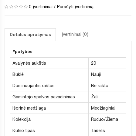
0 įvertinimai
/
Parašyti įvertinimą
Įvertinimai (0)
Detalus aprašymas
Ypatybės
Avalynės aukštis
20
Būklė
Nauji
Dominuojantis raštas
Be rašto
Gamintojo spalvos pavadinimas
Žali
Išorinė medžiaga
Medžiaginiai
Kolekcija
Ruduo/Žiema
Kulno tipas
Tašelis