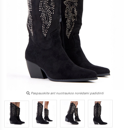
Paspauskite ant nuotraukos norėdami padidinti