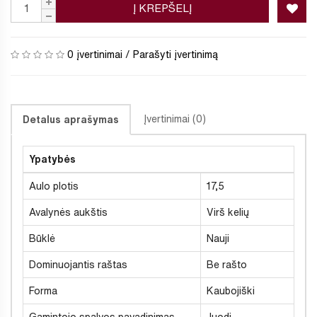
Į KREPŠELĮ
0 įvertinimai
/
Parašyti įvertinimą
Įvertinimai (0)
Detalus aprašymas
Ypatybės
Aulo plotis
17,5
Avalynės aukštis
Virš kelių
Būklė
Nauji
Dominuojantis raštas
Be rašto
Forma
Kaubojiški