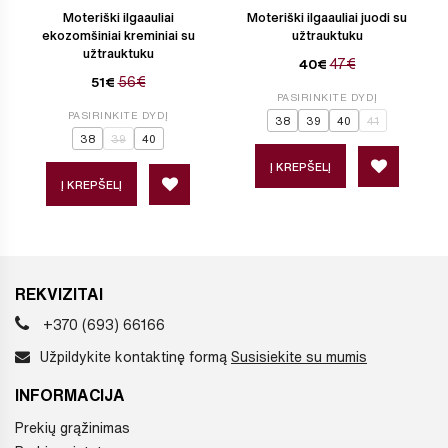
Moteriški ilgaauliai
Moteriški ilgaauliai juodi su
ekozomšiniai kreminiai su
užtrauktuku
užtrauktuku
47€
40€
56€
51€
PASIRINKITE DYDĮ
PASIRINKITE DYDĮ
38
39
40
41
38
39
40
Į KREPŠELĮ
Į KREPŠELĮ
REKVIZITAI
+370 (693) 66166
Užpildykite kontaktinę formą
Susisiekite su mumis
INFORMACIJA
Prekių grąžinimas