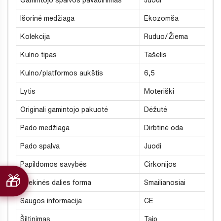
Gamintojo spalvos pavadinimas
Juodi
Išorinė medžiaga
Ekozomša
Kolekcija
Ruduo/Žiema
Kulno tipas
Tašelis
Kulno/platformos aukštis
6,5
Lytis
Moteriški
Originali gamintojo pakuotė
Dėžutė
Pado medžiaga
Dirbtinė oda
Pado spalva
Juodi
Papildomos savybės
Cirkonijos
Priekinės dalies forma
Smailianosiai
Saugos informacija
CE
Šiltinimas
Taip