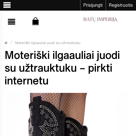
Prisijungti
Registruotis
Moteriški ilgaauliai juodi su užtrauktuku
Moteriški ilgaauliai juodi
su užtrauktuku – pirkti
internetu