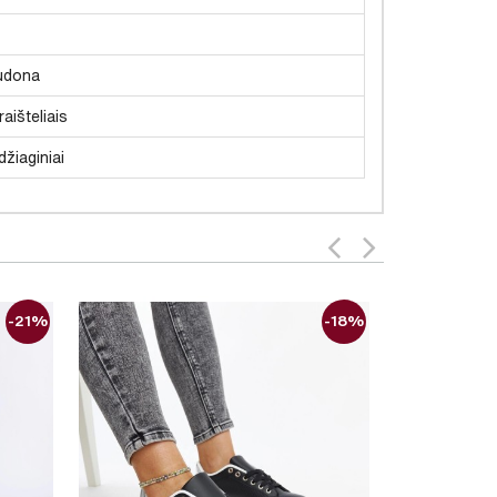
udona
raišteliais
žiaginiai
-21%
-18%