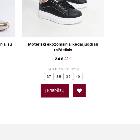
niai su
Moteriški ekozomšiniai kedai juodi su
Moteriški med
raišteliais
41€
34€
PASIRINKITE DYDĮ
P
37
38
39
40
36
Į KREPŠELĮ
Į 