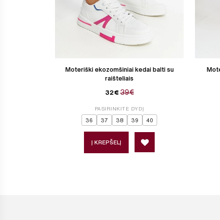
Moteriški ekozomšiniai kedai balti su
Mote
raišteliais
39€
32€
PASIRINKITE DYDĮ
36
37
38
39
40
Į KREPŠELĮ