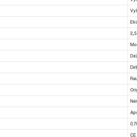
Vyš
Ek
2,5
Mot
Dė
Dir
Ra
Ori
Nė
Ap
0.
CE