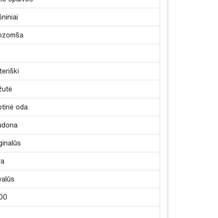
niniai
ozomša
eriški
žutė
btinė oda
udona
ginalūs
ra
valūs
700