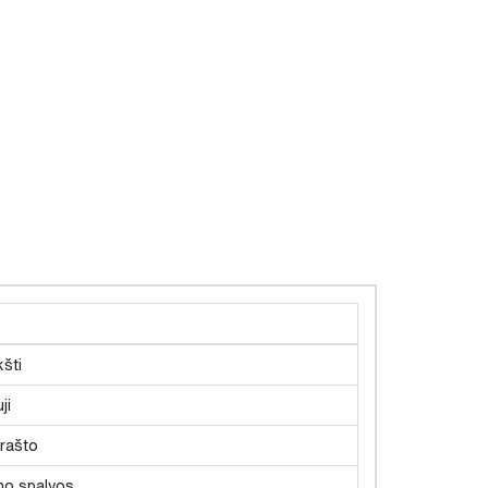
šti
ji
rašto
no spalvos