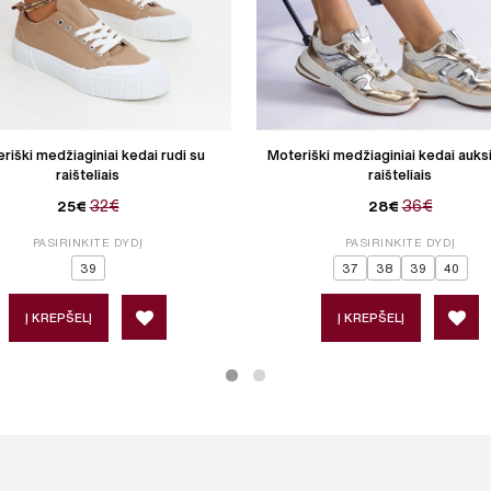
riški medžiaginiai kedai rudi su
Moteriški medžiaginiai kedai auksi
raišteliais
raišteliais
32€
36€
25€
28€
PASIRINKITE DYDĮ
PASIRINKITE DYDĮ
39
37
38
39
40
Į KREPŠELĮ
Į KREPŠELĮ