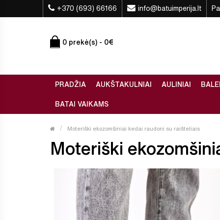
+370 (693) 66166
info@batuimperija.lt
Pa
0 prekė(s) - 0€
PRADŽIA
AUKŠTAKULNIAI
AULINIAI
BALE
BATAI VAIKAMS
Moteriški ekozomšiniai kedai raudoni su raišteliais
Moteriški ekozomšiniai