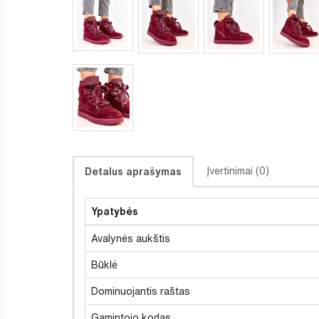
Įvertinimai (0)
Detalus aprašymas
Ypatybės
Avalynės aukštis
Būklė
Dominuojantis raštas
Gamintojo kodas