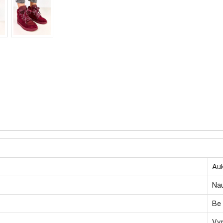
Auk
Nau
Be 
Vy