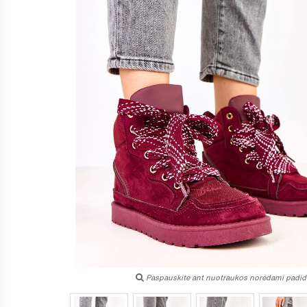
Paspauskite ant nuotraukos norėdami padidi