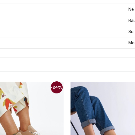
Ne
Ra
Su 
Med
-24%