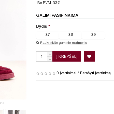
Be PVM: 33€
GALIMI PASIRINKIMAI
Dydis
37
38
39
Patikrinkite gaminio matmenis
Į KREPŠELĮ
0 įvertinimai
/
Parašyti įvertinimą
nti