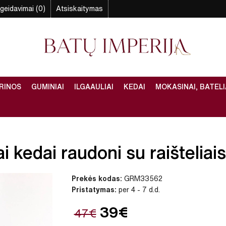
geidavimai (0)
Atsiskaitymas
RINOS
GUMINIAI
ILGAAULIAI
KEDAI
MOKASINAI, BATELI
 kedai raudoni su raišteliais 
Prekės kodas:
GRM33562
Pristatymas:
per 4 - 7 d.d.
39€
47€