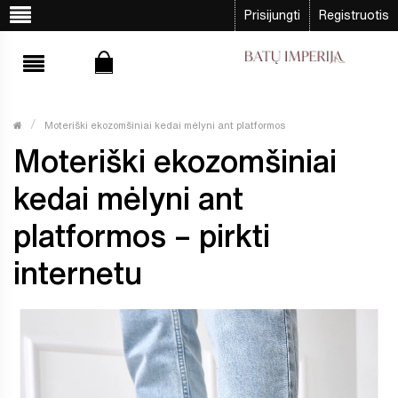
Prisijungti
Registruotis
Moteriški ekozomšiniai kedai mėlyni ant platformos
Moteriški ekozomšiniai
kedai mėlyni ant
platformos – pirkti
internetu