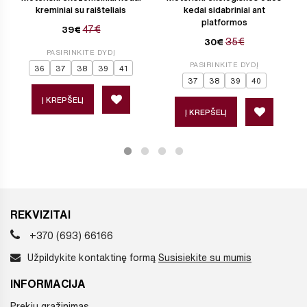
kreminiai su raišteliais
kedai sidabriniai ant
platformos
47€
39€
35€
30€
PASIRINKITE DYDĮ
PASIRINKITE DYDĮ
36
37
38
39
41
37
38
39
40
Į KREPŠELĮ
Į KREPŠELĮ
REKVIZITAI
+370 (693) 66166
Užpildykite kontaktinę formą
Susisiekite su mumis
INFORMACIJA
Prekių grąžinimas