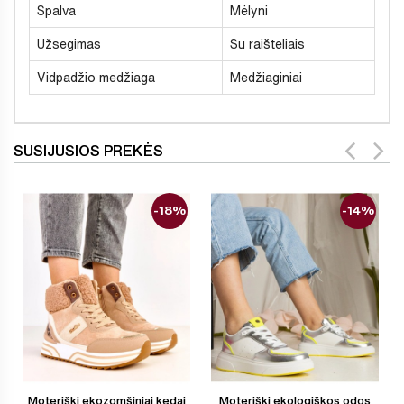
Spalva
Mėlyni
Užsegimas
Su raišteliais
Vidpadžio medžiaga
Medžiaginiai
SUSIJUSIOS PREKĖS
-18%
-14%
Moteriški ekozomšiniai kedai
Moteriški ekologiškos odos