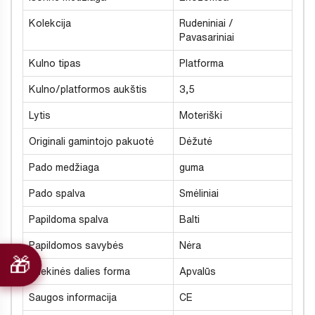
Kolekcija
Rudeniniai /
Pavasariniai
Kulno tipas
Platforma
Kulno/platformos aukštis
3,5
Lytis
Moteriški
Originali gamintojo pakuotė
Dėžutė
Pado medžiaga
guma
Pado spalva
Smėliniai
Papildoma spalva
Balti
Papildomos savybės
Nėra
Priekinės dalies forma
Apvalūs
Saugos informacija
CE