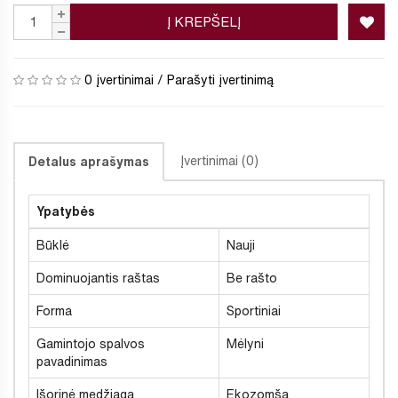
Į KREPŠELĮ
0 įvertinimai
/
Parašyti įvertinimą
Įvertinimai (0)
Detalus aprašymas
Ypatybės
Būklė
Nauji
Dominuojantis raštas
Be rašto
Forma
Sportiniai
Gamintojo spalvos
Mėlyni
pavadinimas
Išorinė medžiaga
Ekozomša