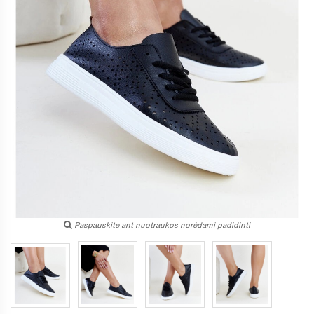
Paspauskite ant nuotraukos norėdami padidinti