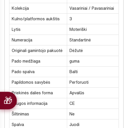
Kolekcija
Vasariniai / Pavasariniai
Kulno/platformos aukštis
3
Lytis
Moteriški
Numeracija
Standartinė
Originali gamintojo pakuotė
Dėžutė
Pado medžiaga
guma
Pado spalva
Balti
Papildomos savybės
Perforuoti
Priekinės dalies forma
Apvalūs
Saugos informacija
CE
Šiltinimas
Ne
Spalva
Juodi