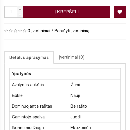
Į KREPŠELĮ
0 įvertinimai
/
Parašyti įvertinimą
Įvertinimai (0)
Detalus aprašymas
Ypatybės
Avalynės aukštis
Žemi
Būklė
Nauji
Dominuojantis raštas
Be rašto
Gamintojo spalva
Juodi
Išorinė medžiaga
Ekozomša