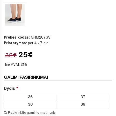
Prekės kodas:
GRM28733
Pristatymas:
per 4 - 7 d.d.
25€
32€
Be PVM: 21€
GALIMI PASIRINKIMAI
Dydis
36
37
38
39
Patikrinkite gaminio matmenis