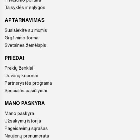
Privatumo politika
Taisyklės ir sąlygos
APTARNAVIMAS
Susisiekite su mumis
Grąžinimo forma
Svetainės žemėlapis
PRIEDAI
Prekių ženklai
Dovanų kuponai
Partnerystės programa
Specialūs pasiūlymai
MANO PASKYRA
Mano paskyra
Užsakymų istorija
Pageidavimų sąrašas
Naujienų prenumerata