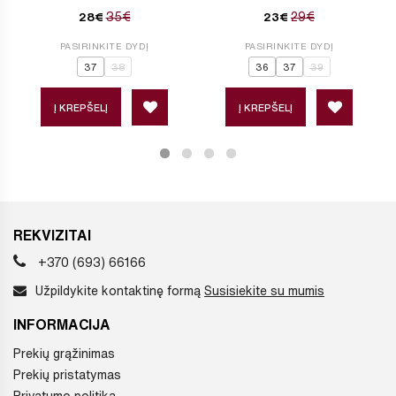
35€
29€
28€
23€
PASIRINKITE DYDĮ
PASIRINKITE DYDĮ
37
38
36
37
39
Į KREPŠELĮ
Į KREPŠELĮ
REKVIZITAI
+370 (693) 66166
Užpildykite kontaktinę formą
Susisiekite su mumis
INFORMACIJA
Prekių grąžinimas
Prekių pristatymas