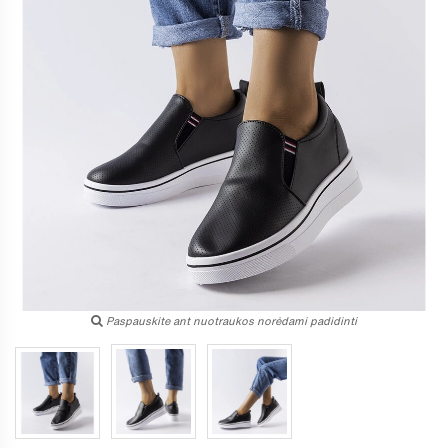
Paspauskite ant nuotraukos norėdami padidinti