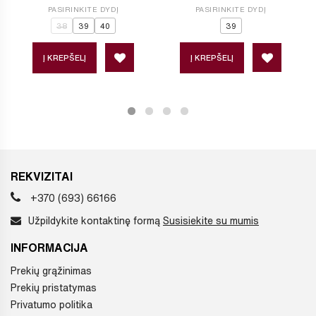
PASIRINKITE DYDĮ
PASIRINKITE DYDĮ
38
39
40
39
Į KREPŠELĮ
Į KREPŠELĮ
REKVIZITAI
+370 (693) 66166
Užpildykite kontaktinę formą
Susisiekite su mumis
INFORMACIJA
Prekių grąžinimas
Prekių pristatymas
Privatumo politika