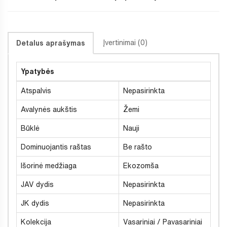
Įvertinimai (0)
Detalus aprašymas
Ypatybės
Atspalvis
Nepasirinkta
Avalynės aukštis
Žemi
Būklė
Nauji
Dominuojantis raštas
Be rašto
Išorinė medžiaga
Ekozomša
JAV dydis
Nepasirinkta
JK dydis
Nepasirinkta
Kolekcija
Vasariniai / Pavasariniai