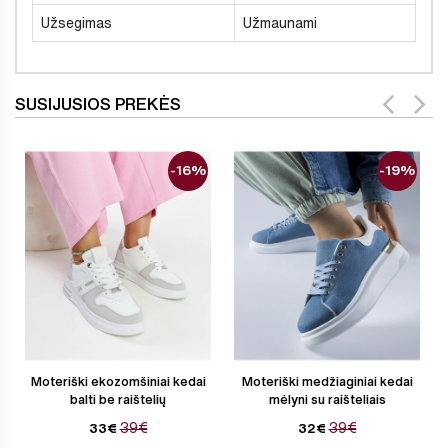
Užsegimas
Užmaunami
SUSIJUSIOS PREKĖS
-16%
-19%
Moteriški ekozomšiniai kedai
Moteriški medžiaginiai kedai
balti be raištelių
mėlyni su raišteliais
39€
39€
33€
32€