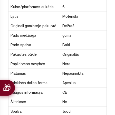
Kulno/platformos aukštis
6
Lytis
Moteriški
Originali gamintojo pakuotė
Dėžutė
Pado medžiaga
guma
Pado spalva
Balti
Pakuotės būklė
Originalūs
Papildomos savybės
Nėra
Platumas
Nepasirinkta
Priekinės dalies forma
Apvalūs
Saugos informacija
CE
Šiltinimas
Ne
Spalva
Juodi