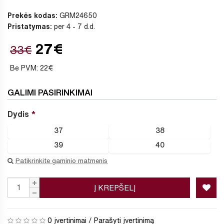
Prekės kodas:
GRM24650
Pristatymas:
per 4 - 7 d.d.
27€
33€
Be PVM: 22€
GALIMI PASIRINKIMAI
Dydis
37
38
39
40
Patikrinkite gaminio matmenis
Į KREPŠELĮ
0 įvertinimai
/
Parašyti įvertinimą