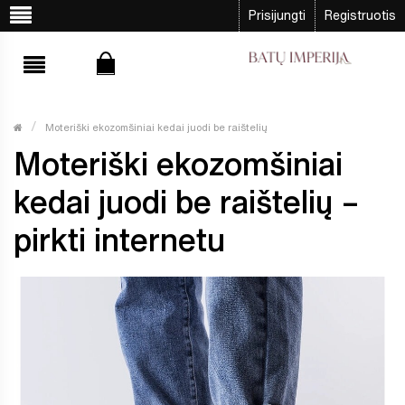
Prisijungti
Registruotis
Moteriški ekozomšiniai kedai juodi be raištelių
Moteriški ekozomšiniai
kedai juodi be raištelių –
pirkti internetu